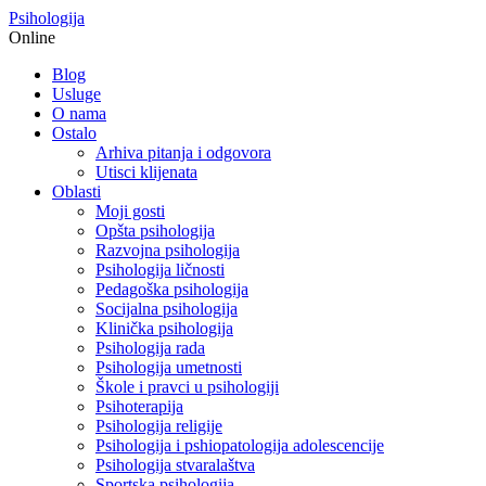
Psihologija
Online
Blog
Usluge
O nama
Ostalo
Arhiva pitanja i odgovora
Utisci klijenata
Oblasti
Moji gosti
Opšta psihologija
Razvojna psihologija
Psihologija ličnosti
Pedagoška psihologija
Socijalna psihologija
Klinička psihologija
Psihologija rada
Psihologija umetnosti
Škole i pravci u psihologiji
Psihoterapija
Psihologija religije
Psihologija i pshiopatologija adolescencije
Psihologija stvaralaštva
Sportska psihologija