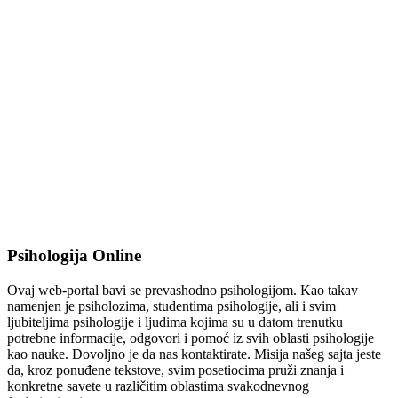
Psihologija Online
Ovaj web-portal bavi se prevashodno psihologijom. Kao takav
namenjen je psiholozima, studentima psihologije, ali i svim
ljubiteljima psihologije i ljudima kojima su u datom trenutku
potrebne informacije, odgovori i pomoć iz svih oblasti psihologije
kao nauke. Dovoljno je da nas kontaktirate. Misija našeg sajta jeste
da, kroz ponuđene tekstove, svim posetiocima pruži znanja i
konkretne savete u različitim oblastima svakodnevnog