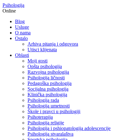
Psihologija
Online
Blog
Usluge
O nama
Ostalo
Arhiva pitanja i odgovora
Utisci klijenata
Oblasti
Moji gosti
Opšta psihologija
Razvojna psihologija
Psihologija ličnosti
Pedagoška psihologija
Socijalna psihologija
Klinička psihologija
Psihologija rada
Psihologija umetnosti
Škole i pravci u psihologiji
Psihoterapija
Psihologija religije
Psihologija i pshiopatologija adolescencije
Psihologija stvaralaštva
Sportska psihologija