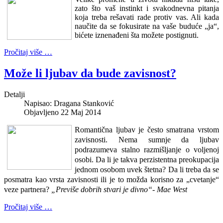
zato što vaš instinkt i svakodnevna pitanja
koja treba rešavati rade protiv vas. Ali kada
naučite da se fokusirate na vaše buduće „ja“,
bićete iznenađeni šta možete postignuti.
Pročitaj više …
Može li ljubav da bude zavisnost?
Detalji
Napisao:
Dragana Stanković
Objavljeno 22 Maj 2014
Romantična ljubav je često smatrana vrstom
zavisnosti. Nema sumnje da ljubav
podrazumeva stalno razmišljanje o voljenoj
osobi. Da li je takva perzistentna preokupacija
jednom osobom uvek štetna? Da li treba da se
posmatra kao vrsta zavisnosti ili je to možda korisno za „cvetanje“
veze partnera?
„Previše dobrih stvari je divno“- Mae West
Pročitaj više …