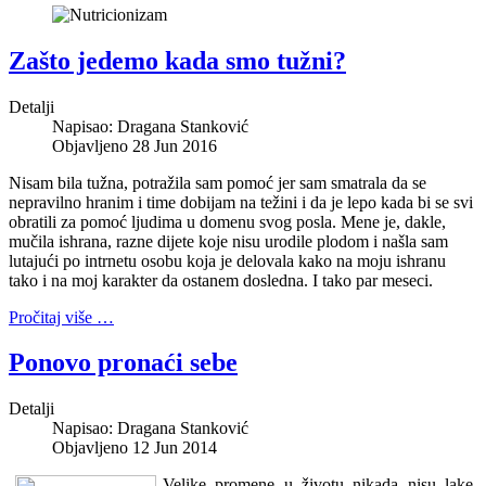
Zašto jedemo kada smo tužni?
Detalji
Napisao:
Dragana Stanković
Objavljeno 28 Jun 2016
Nisam bila tužna, potražila sam pomoć jer sam smatrala da se
nepravilno hranim i time dobijam na težini i da je lepo kada bi se svi
obratili za pomoć ljudima u domenu svog posla. Mene je, dakle,
mučila ishrana, razne dijete koje nisu urodile plodom i našla sam
lutajući po intrnetu osobu koja je delovala kako na moju ishranu
tako i na moj karakter da ostanem dosledna. I tako par meseci.
Pročitaj više …
Ponovo pronaći sebe
Detalji
Napisao:
Dragana Stanković
Objavljeno 12 Jun 2014
Velike promene u životu nikada nisu lake,