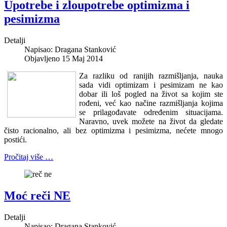
Upotrebe i zloupotrebe optimizma i
pesimizma
Detalji
Napisao:
Dragana Stanković
Objavljeno 15 Maj 2014
Za razliku od ranijih razmišljanja, nauka
sada vidi optimizam i pesimizam ne kao
dobar ili loš pogled na život sa kojim ste
rođeni, već kao načine razmišljanja kojima
se prilagođavate određenim situacijama.
Naravno, uvek možete na život da gledate
čisto racionalno, ali bez optimizma i pesimizma, nećete mnogo
postići.
Pročitaj više …
Moć reči NE
Detalji
Napisao:
Dragana Stanković