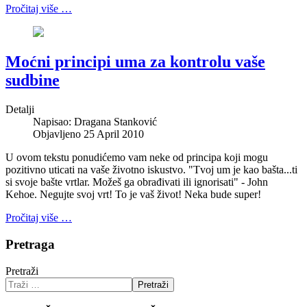
Pročitaj više …
Moćni principi uma za kontrolu vaše
sudbine
Detalji
Napisao:
Dragana Stanković
Objavljeno 25 April 2010
U ovom tekstu ponudićemo vam neke od principa koji mogu
pozitivno uticati na vaše životno iskustvo. "Tvoj um je kao bašta...ti
si svoje bašte vrtlar. Možeš ga obrađivati ili ignorisati" - John
Kehoe. Negujte svoj vrt! To je vaš život! Neka bude super!
Pročitaj više …
Pretraga
Pretraži
Pretraži