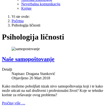
Neverbalna komunikacija
Knjige
Vi ste ovde:
Početna
Psihologija ličnosti
Psihologija ličnosti
Naše samopoštovanje
Detalji
Napisao:
Dragana Stanković
Objavljeno 26 Mart 2018
Kako možemo poboljšati nizak nivo samopoštovanja koji i te kako
može uticati na naš društveni i profesionalni život? Koje se tehnike
koriste za rešavanje ovog problema?
Pročitaj više …