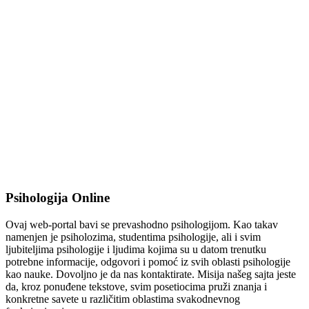
Psihologija Online
Ovaj web-portal bavi se prevashodno psihologijom. Kao takav
namenjen je psiholozima, studentima psihologije, ali i svim
ljubiteljima psihologije i ljudima kojima su u datom trenutku
potrebne informacije, odgovori i pomoć iz svih oblasti psihologije
kao nauke. Dovoljno je da nas kontaktirate. Misija našeg sajta jeste
da, kroz ponuđene tekstove, svim posetiocima pruži znanja i
konkretne savete u različitim oblastima svakodnevnog