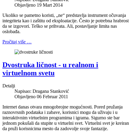
Objavljeno 19 Mart 2014
Ukoliko se pametno koristi, „ne“ predstavlja instrument očuvanja
integriteta kao i zaštitu od eksploatacije. Često je potrebna hrabrost
da se izgovori. Teško se prihvata. Ali, postavljanje limita nas
oslobađa.
Pročitaj više …
Dvostruka ličnost - u realnom i
virtuelnom svetu
Detalji
Napisao:
Dragana Stanković
Objavljeno 06 Februar 2011
Internet danas otvara mnogobrojne mogućnosti. Pored pružanja
raznovrsnih podataka i zabave, korisnici mogu da uživaju i u
interaktivnim virtuelnim programima i igrama. Sigurno ste bar
jednom pokušali da stupite u virtuelni svet. Virtuelni svet je kreiran
da pruži korisnicima mesto da zadovolje svoje fantazije.