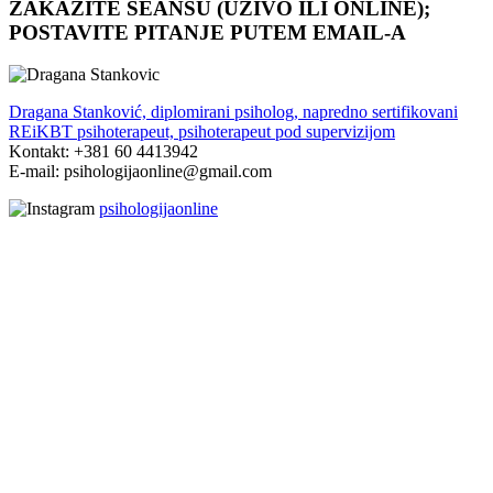
ZAKAŽITE SEANSU (UŽIVO ILI ONLINE);
POSTAVITE PITANJE PUTEM EMAIL-A
Dragana Stanković, diplomirani psiholog, napredno sertifikovani
REiKBT psihoterapeut, psihoterapeut pod supervizijom
Kontakt: +381 60 4413942
E-mail: psihologijaonline@gmail.com
psihologijaonline