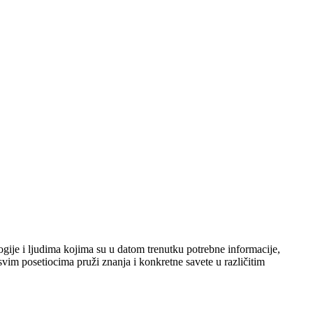
ogije i ljudima kojima su u datom trenutku potrebne informacije,
svim posetiocima pruži znanja i konkretne savete u različitim