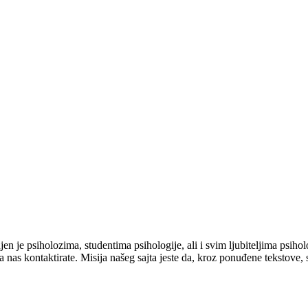
je psiholozima, studentima psihologije, ali i svim ljubiteljima psihol
 nas kontaktirate. Misija našeg sajta jeste da, kroz ponuđene tekstove, 