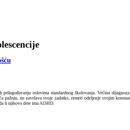
olescencije
ošću
 prilagođavanju uslovima standardnog školovanja. Većina dijagnoza 
a pažnju, ne završava svoje zadatke, remeti odeljenje svojim konsta
e da li njihovo dete ima ADHD.