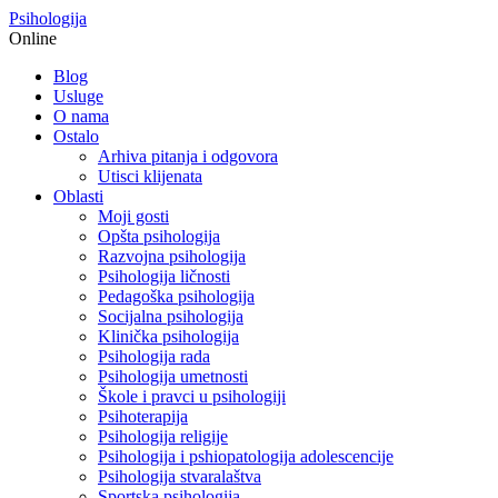
Psihologija
Online
Blog
Usluge
O nama
Ostalo
Arhiva pitanja i odgovora
Utisci klijenata
Oblasti
Moji gosti
Opšta psihologija
Razvojna psihologija
Psihologija ličnosti
Pedagoška psihologija
Socijalna psihologija
Klinička psihologija
Psihologija rada
Psihologija umetnosti
Škole i pravci u psihologiji
Psihoterapija
Psihologija religije
Psihologija i pshiopatologija adolescencije
Psihologija stvaralaštva
Sportska psihologija