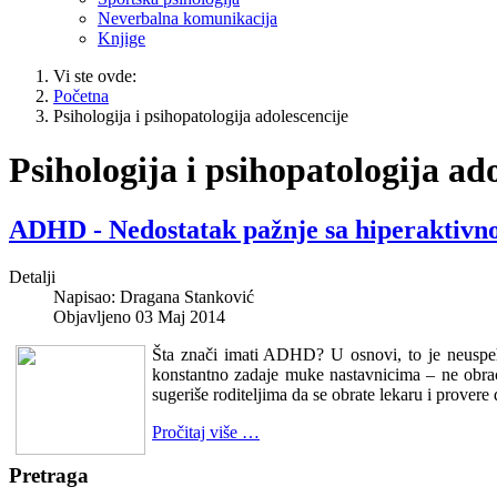
Neverbalna komunikacija
Knjige
Vi ste ovde:
Početna
Psihologija i psihopatologija adolescencije
Psihologija i psihopatologija ad
ADHD - Nedostatak pažnje sa hiperaktivn
Detalji
Napisao:
Dragana Stanković
Objavljeno 03 Maj 2014
Šta znači imati ADHD? U osnovi, to je neuspeh
konstantno zadaje muke nastavnicima – ne obrać
sugeriše roditeljima da se obrate lekaru i prover
Pročitaj više …
Pretraga