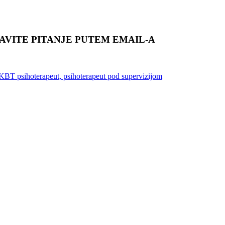
TAVITE PITANJE PUTEM EMAIL-A
iKBT psihoterapeut, psihoterapeut pod supervizijom