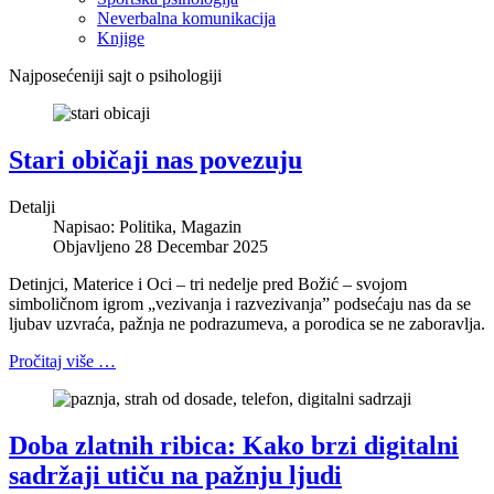
Neverbalna komunikacija
Knjige
Najposećeniji sajt o psihologiji
Stari običaji nas povezuju
Detalji
Napisao:
Politika, Magazin
Objavljeno 28 Decembar 2025
Detinjci, Materice i Oci – tri nedelje pred Božić – svojom
simboličnom igrom „vezivanja i razvezivanja” podsećaju nas da se
ljubav uzvraća, pažnja ne podrazumeva, a porodica se ne zaboravlja.
Pročitaj više …
Doba zlatnih ribica: Kako brzi digitalni
sadržaji utiču na pažnju ljudi