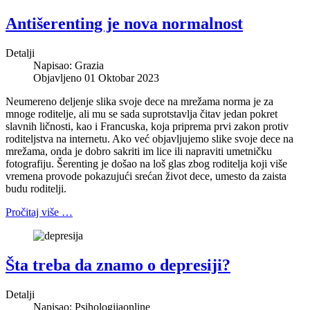
Antišerenting je nova normalnost
Detalji
Napisao:
Grazia
Objavljeno 01 Oktobar 2023
Neumereno deljenje slika svoje dece na mrežama norma je za
mnoge roditelje, ali mu se sada suprotstavlja čitav jedan pokret
slavnih ličnosti, kao i Francuska, koja priprema prvi zakon protiv
roditeljstva na internetu. Ako već objavljujemo slike svoje dece na
mrežama, onda je dobro sakriti im lice ili napraviti umetničku
fotografiju. Šerenting je došao na loš glas zbog roditelja koji više
vremena provode pokazujući srećan život dece, umesto da zaista
budu roditelji.
Pročitaj više …
Šta treba da znamo o depresiji?
Detalji
Napisao:
Psihologijaonline