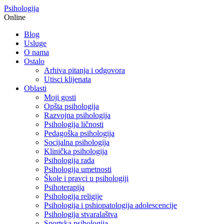
Psihologija
Online
Blog
Usluge
O nama
Ostalo
Arhiva pitanja i odgovora
Utisci klijenata
Oblasti
Moji gosti
Opšta psihologija
Razvojna psihologija
Psihologija ličnosti
Pedagoška psihologija
Socijalna psihologija
Klinička psihologija
Psihologija rada
Psihologija umetnosti
Škole i pravci u psihologiji
Psihoterapija
Psihologija religije
Psihologija i pshiopatologija adolescencije
Psihologija stvaralaštva
Sportska psihologija