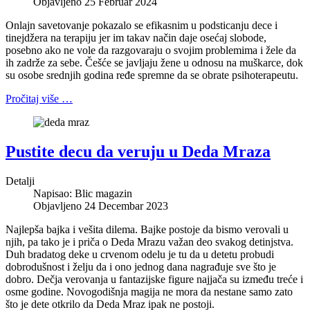
Objavljeno 25 Februar 2024
Onlajn savetovanje pokazalo se efikasnim u podsticanju dece i
tinejdžera na terapiju jer im takav način daje osećaj slobode,
posebno ako ne vole da razgovaraju o svojim problemima i žele da
ih zadrže za sebe. Češće se javljaju žene u odnosu na muškarce, dok
su osobe srednjih godina ređe spremne da se obrate psihoterapeutu.
Pročitaj više …
Pustite decu da veruju u Deda Mraza
Detalji
Napisao:
Blic magazin
Objavljeno 24 Decembar 2023
Najlepša bajka i vešita dilema. Bajke postoje da bismo verovali u
njih, pa tako je i priča o Deda Mrazu važan deo svakog detinjstva.
Duh bradatog deke u crvenom odelu je tu da u detetu probudi
dobrodušnost i želju da i ono jednog dana nagrađuje sve što je
dobro. Dečja verovanja u fantazijske figure najjača su između treće i
osme godine. Novogodišnja magija ne mora da nestane samo zato
što je dete otkrilo da Deda Mraz ipak ne postoji.