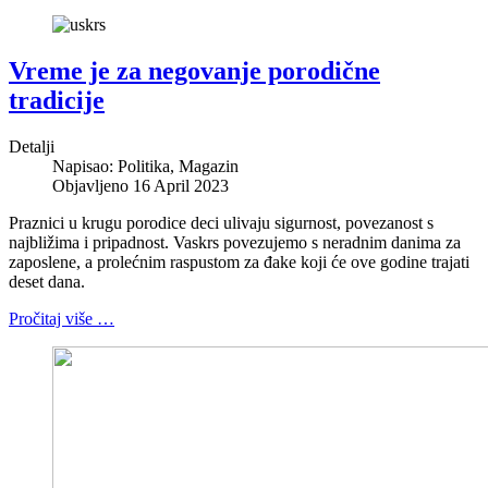
Vreme je za negovanje porodične
tradicije
Detalji
Napisao:
Politika, Magazin
Objavljeno 16 April 2023
Praznici u krugu porodice deci ulivaju sigurnost, povezanost s
najbližima i pripadnost. Vaskrs povezujemo s neradnim danima za
zaposlene, a prolećnim raspustom za đake koji će ove godine trajati
deset dana.
Pročitaj više …