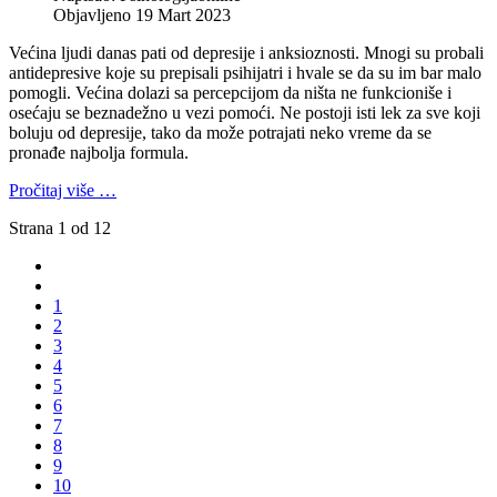
Objavljeno 19 Mart 2023
Većina ljudi danas pati od depresije i anksioznosti. Mnogi su probali
antidepresive koje su prepisali psihijatri i hvale se da su im bar malo
pomogli. Većina dolazi sa percepcijom da ništa ne funkcioniše i
osećaju se beznadežno u vezi pomoći. Ne postoji isti lek za sve koji
boluju od depresije, tako da može potrajati neko vreme da se
pronađe najbolja formula.
Pročitaj više …
Strana 1 od 12
1
2
3
4
5
6
7
8
9
10