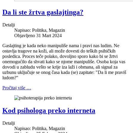
Da li ste žrtva gaslajtinga?
Detalji
Napisao:
Politika, Magazin
Objavljeno 31 Mart 2024
Gaslajting je kada neko manipuliše nama i pravi nas ludim. Ne
ostavlja tragove na koži, ali može dovesti do teških psihičkih
posledica. Proces teče polako, dovoljno sporo kako bi se žrtvi
onemogućilo da shvati kako se njome manipuliše. Osoba koja vas
dovodi u zabludu vešto se krije iza laži i obmana, ali signal za
uzbunu uključuje se onog časa kada (se) zapitate: "Da li me praviš
ludom?"
Pročitaj više …
Kod psihologa preko interneta
Detalji
Napisao:
Politika, Magazin