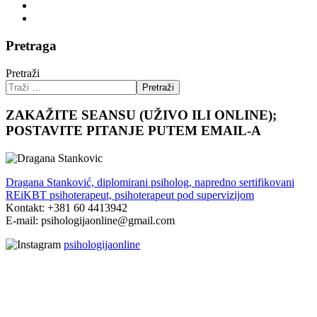
Pretraga
Pretraži
Pretraži
ZAKAŽITE SEANSU (UŽIVO ILI ONLINE);
POSTAVITE PITANJE PUTEM EMAIL-A
Dragana Stanković, diplomirani psiholog, napredno sertifikovani
REiKBT psihoterapeut, psihoterapeut pod supervizijom
Kontakt: +381 60 4413942
E-mail: psihologijaonline@gmail.com
psihologijaonline