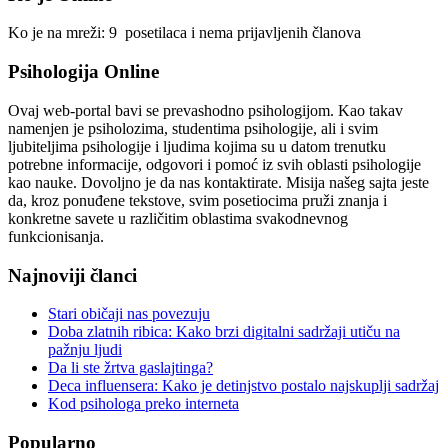
Ko je na mreži: 9 posetilaca i nema prijavljenih članova
Psihologija Online
Ovaj web-portal bavi se prevashodno psihologijom. Kao takav
namenjen je psiholozima, studentima psihologije, ali i svim
ljubiteljima psihologije i ljudima kojima su u datom trenutku
potrebne informacije, odgovori i pomoć iz svih oblasti psihologije
kao nauke. Dovoljno je da nas kontaktirate. Misija našeg sajta jeste
da, kroz ponuđene tekstove, svim posetiocima pruži znanja i
konkretne savete u različitim oblastima svakodnevnog
funkcionisanja.
Najnoviji članci
Stari običaji nas povezuju
Doba zlatnih ribica: Kako brzi digitalni sadržaji utiču na
pažnju ljudi
Da li ste žrtva gaslajtinga?
Deca influensera: Kako je detinjstvo postalo najskuplji sadržaj
Kod psihologa preko interneta
Popularno