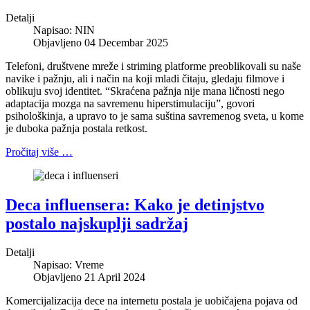
Detalji
Napisao:
NIN
Objavljeno 04 Decembar 2025
Telefoni, društvene mreže i striming platforme preoblikovali su naše
navike i pažnju, ali i način na koji mladi čitaju, gledaju filmove i
oblikuju svoj identitet. “Skraćena pažnja nije mana ličnosti nego
adaptacija mozga na savremenu hiperstimulaciju”, govori
psihološkinja, a upravo to je sama suština savremenog sveta, u kome
je duboka pažnja postala retkost.
Pročitaj više …
Deca influensera: Kako je detinjstvo
postalo najskuplji sadržaj
Detalji
Napisao:
Vreme
Objavljeno 21 April 2024
Komercijalizacija dece na internetu postala je uobičajena pojava od