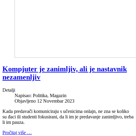
Kompjuter je zanimljiv, ali je nastavnik
nezamenljiv
Detalji
Napisao:
Politika, Magazin
Objavljeno 12 Novembar 2023
Kada predavači komuniciraju s učenicima onlajn, ne zna se koliko
su đaci ili studenti fokusirani, da li im je predavanje zanimljivo, treba
li im pauza.
Pročitaj više …