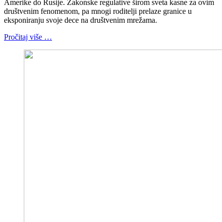
Amerike do Rusije. Zakonske regulative širom sveta kasne za ovim
društvenim fenomenom, pa mnogi roditelji prelaze granice u
eksponiranju svoje dece na društvenim mrežama.
Pročitaj više …