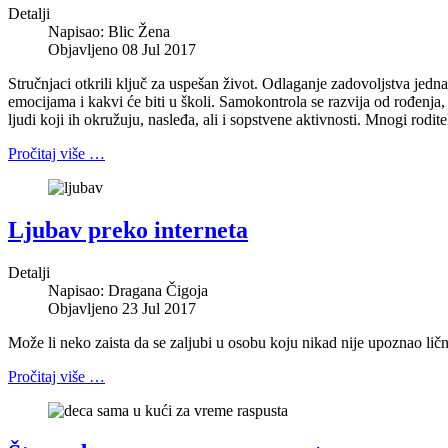
Detalji
Napisao:
Blic Žena
Objavljeno 08 Jul 2017
Stručnjaci otkrili ključ za uspešan život. Odlaganje zadovoljstva jedna
emocijama i kakvi će biti u školi. Samokontrola se razvija od rođen
ljudi koji ih okružuju, nasleđa, ali i sopstvene aktivnosti. Mnogi rodit
Pročitaj više …
Ljubav preko interneta
Detalji
Napisao:
Dragana Čigoja
Objavljeno 23 Jul 2017
Može li neko zaista da se zaljubi u osobu koju nikad nije upoznao li
Pročitaj više …