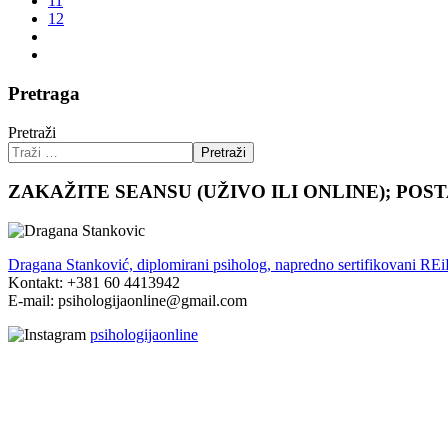
11
12
Pretraga
Pretraži
Pretraži
ZAKAŽITE SEANSU (UŽIVO ILI ONLINE); POS
Dragana Stanković, diplomirani psiholog, napredno sertifikovani RE
Kontakt: +381 60 4413942
E-mail: psihologijaonline@gmail.com
psihologijaonline