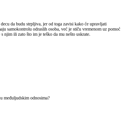
decu da budu strpljiva, jer od toga zavisi kako će upravljati
emaju samokontrolu odraslih osoba, već je stiču vremenom uz pomoć
 s njim ili zato što im je teško da mu nešto uskrate.
ćaj u međuljudskim odnosima?