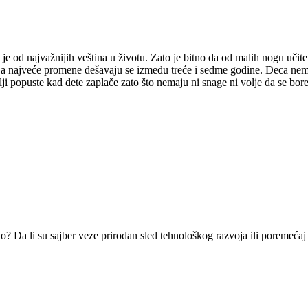
 je od najvažnijih veština u životu. Zato je bitno da od malih nogu učite 
ja, a najveće promene dešavaju se između treće i sedme godine. Deca n
elji popuste kad dete zaplače zato što nemaju ni snage ni volje da se bore
čno? Da li su sajber veze prirodan sled tehnološkog razvoja ili poreme