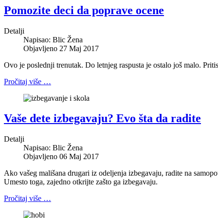
Pomozite deci da poprave ocene
Detalji
Napisao:
Blic Žena
Objavljeno 27 Maj 2017
Ovo je poslednji trenutak. Do letnjeg raspusta je ostalo još malo. Prit
Pročitaj više …
Vaše dete izbegavaju? Evo šta da radite
Detalji
Napisao:
Blic Žena
Objavljeno 06 Maj 2017
Ako vašeg mališana drugari iz odeljenja izbegavaju, radite na samopou
Umesto toga, zajedno otkrijte zašto ga izbegavaju.
Pročitaj više …