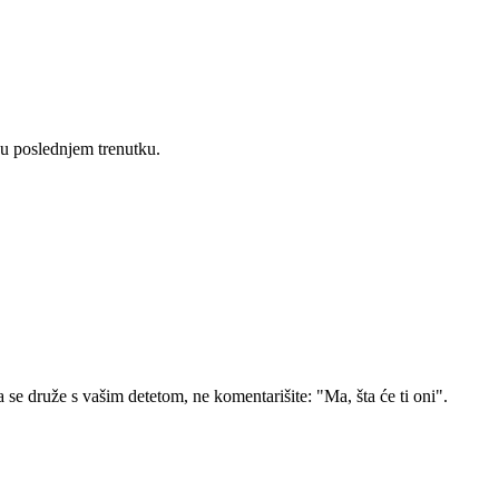
i u poslednjem trenutku.
se druže s vašim detetom, ne komentarišite: "Ma, šta će ti oni".