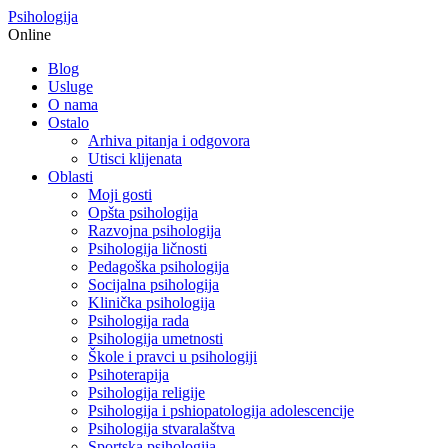
Psihologija
Online
Blog
Usluge
O nama
Ostalo
Arhiva pitanja i odgovora
Utisci klijenata
Oblasti
Moji gosti
Opšta psihologija
Razvojna psihologija
Psihologija ličnosti
Pedagoška psihologija
Socijalna psihologija
Klinička psihologija
Psihologija rada
Psihologija umetnosti
Škole i pravci u psihologiji
Psihoterapija
Psihologija religije
Psihologija i pshiopatologija adolescencije
Psihologija stvaralaštva
Sportska psihologija