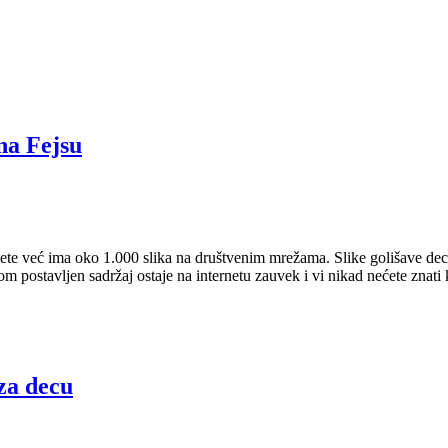
na Fejsu
ete već ima oko 1.000 slika na društvenim mrežama. Slike golišave dece 
dnom postavljen sadržaj ostaje na internetu zauvek i vi nikad nećete znati
za decu