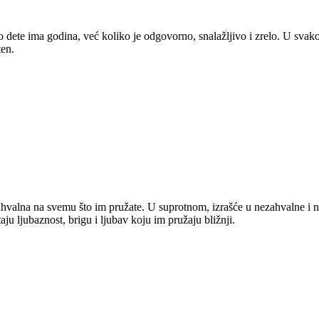
o dete ima godina, već koliko je odgovorno, snalažljivo i zrelo. U svako
ten.
zahvalna na svemu što im pružate. U suprotnom, izrašće u nezahvalne i
ju ljubaznost, brigu i ljubav koju im pružaju bližnji.