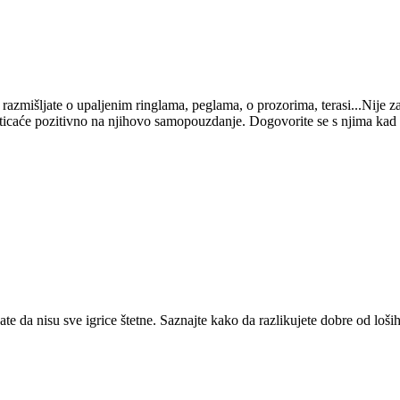
 razmišljate o upaljenim ringlama, peglama, o prozorima, terasi...Nije
ticaće pozitivno na njihovo samopouzdanje. Dogovorite se s njima kad sme
ate da nisu sve igrice štetne. Saznajte kako da razlikujete dobre od loših