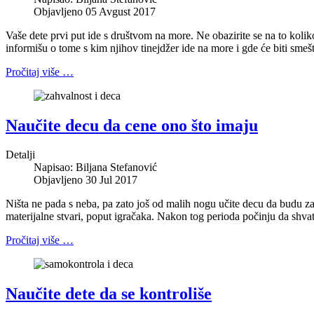
Objavljeno 05 Avgust 2017
Vaše dete prvi put ide s društvom na more. Ne obazirite se na to kolik
informišu o tome s kim njihov tinejdžer ide na more i gde će biti smeš
Pročitaj više …
Naučite decu da cene ono što imaju
Detalji
Napisao:
Biljana Stefanović
Objavljeno 30 Jul 2017
Ništa ne pada s neba, pa zato još od malih nogu učite decu da budu 
materijalne stvari, poput igračaka. Nakon tog perioda počinju da shvata
Pročitaj više …
Naučite dete da se kontroliše