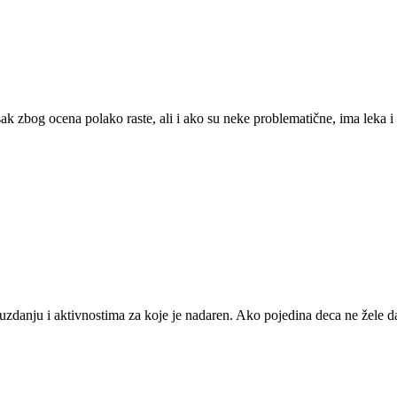
isak zbog ocena polako raste, ali i ako su neke problematične, ima leka 
zdanju i aktivnostima za koje je nadaren. Ako pojedina deca ne žele da 