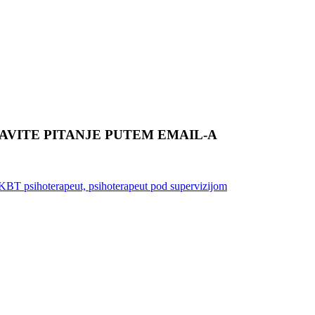
TAVITE PITANJE PUTEM EMAIL-A
iKBT psihoterapeut, psihoterapeut pod supervizijom