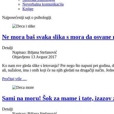
Neverbalna komunikacija
Knjige
Najposećeniji sajt o psihologiji
Ne mora baš svaka slika s mora da osvane 
Detalji
Napisao:
Biljana Stefanović
Objavljeno 13 Avgust 2017
Ko nam sve gleda slike s letovanja? Pre nego što napuni pet godina, d
ali, nažalost, ima i onih koji će na njih gledati na drugačiji način. Je
Pročitaj više …
Sami na moru! Šok za mame i tate, izazov 
Detalji
Napisao:
Biljana Stefanović