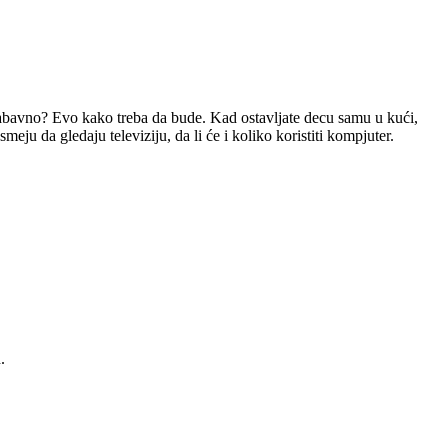
 zabavno? Evo kako treba da bude. Kad ostavljate decu samu u kući,
ju da gledaju televiziju, da li će i koliko koristiti kompjuter.
.