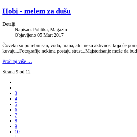
Hobi - melem za dušu
Detalji
Napisao:
Politika, Magazin
Objavljeno 05 Mart 2017
Čoveku su potrebni san, voda, hrana, ali i neka aktivnost koja će pomoć
kuvaju...Fotografije nekima postaju strast...Majstorisanje može da bude
Pročitaj više …
Strana 9 od 12
3
4
5
6
7
8
9
10