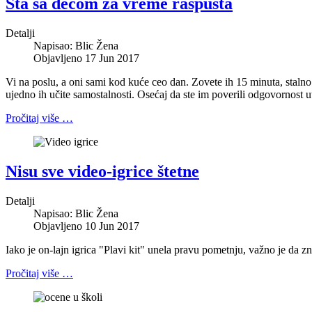
Šta sa decom za vreme raspusta
Detalji
Napisao:
Blic Žena
Objavljeno 17 Jun 2017
Vi na poslu, a oni sami kod kuće ceo dan. Zovete ih 15 minuta, stalno
ujedno ih učite samostalnosti. Osećaj da ste im poverili odgovornost u
Pročitaj više …
Nisu sve video-igrice štetne
Detalji
Napisao:
Blic Žena
Objavljeno 10 Jun 2017
Iako je on-lajn igrica "Plavi kit" unela pravu pometnju, važno je da zn
Pročitaj više …