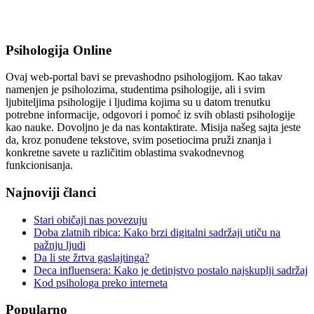
Psihologija Online
Ovaj web-portal bavi se prevashodno psihologijom. Kao takav
namenjen je psiholozima, studentima psihologije, ali i svim
ljubiteljima psihologije i ljudima kojima su u datom trenutku
potrebne informacije, odgovori i pomoć iz svih oblasti psihologije
kao nauke. Dovoljno je da nas kontaktirate. Misija našeg sajta jeste
da, kroz ponuđene tekstove, svim posetiocima pruži znanja i
konkretne savete u različitim oblastima svakodnevnog
funkcionisanja.
Najnoviji članci
Stari običaji nas povezuju
Doba zlatnih ribica: Kako brzi digitalni sadržaji utiču na
pažnju ljudi
Da li ste žrtva gaslajtinga?
Deca influensera: Kako je detinjstvo postalo najskuplji sadržaj
Kod psihologa preko interneta
Popularno