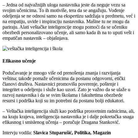
– Jedna od najvažnijih uloga nastavnika jeste da neguje vezu sa
svojim učenicima. To ih motiviše, tera da se angažuju. Vođenje
odeljenja se ne odnosi samo na ekspertizu sadržaja u predmetu, već i
na empatiju, uvide i inspiraciju nastavnika. Mašine tu ne mogu da
pariraju. Alati veštačke inteligencije mogu pomoći da se učeniku
obezbedi personalizovano učenje, ali samo kada ih na to uputi vešt i
empatičan nastavnik – objašnjava.
Efikasno učenje
Podučavanje je mnogo više od prenošenja znanja i razvijanja
veština; takođe pomaže učenicima da postanu odgovorni, etički
članovi društva. Nastavnici promovišu poverenje, poštenje i
integritet u odeljenju i služe kao uzori. Zato je važno da se ulaže u
razvoj nastavnika i da se svim školama i fakultetima obezbede
resursi i podrška koji su im potrebni da postanu bolji edukatori.
– Veštačka inteligencija služi kao podrška prosvetnim radnicima, ali,
na kraju krajeva, inteligencija nastavnika je i dalje pokretačka snaga
efikasnog i smislenog učenja – poručuje Dragana Stanković.
Intervju vodila:
Slavica Stuparušić, Politika, Magazin