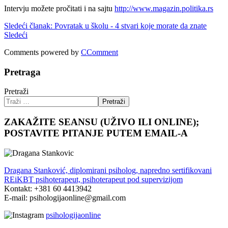
Intervju možete pročitati i na sajtu
http://www.magazin.politika.rs
Sledeći članak: Povratak u školu - 4 stvari koje morate da znate
Sledeći
Comments powered by
CComment
Pretraga
Pretraži
Pretraži
ZAKAŽITE SEANSU (UŽIVO ILI ONLINE);
POSTAVITE PITANJE PUTEM EMAIL-A
Dragana Stanković, diplomirani psiholog, napredno sertifikovani
REiKBT psihoterapeut, psihoterapeut pod supervizijom
Kontakt: +381 60 4413942
E-mail: psihologijaonline@gmail.com
psihologijaonline