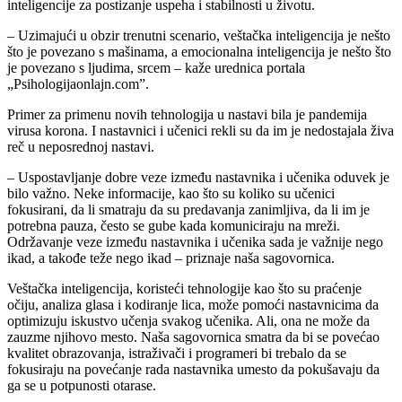
inteligencije za postizanje uspeha i stabilnosti u životu.
– Uzimajući u obzir trenutni scenario, veštačka inteligencija je nešto
što je povezano s mašinama, a emocionalna inteligencija je nešto što
je povezano s ljudima, srcem – kaže urednica portala
„Psihologijaonlajn.com”.
Primer za primenu novih tehnologija u nastavi bila je pandemija
virusa korona. I nastavnici i učenici rekli su da im je nedostajala živa
reč u neposrednoj nastavi.
– Uspostavljanje dobre veze između nastavnika i učenika oduvek je
bilo važno. Neke informacije, kao što su koliko su učenici
fokusirani, da li smatraju da su predavanja zanimljiva, da li im je
potrebna pauza, često se gube kada komuniciraju na mreži.
Održavanje veze između nastavnika i učenika sada je važnije nego
ikad, a takođe teže nego ikad – priznaje naša sagovornica.
Veštačka inteligencija, koristeći tehnologije kao što su praćenje
očiju, analiza glasa i kodiranje lica, može pomoći nastavnicima da
optimizuju iskustvo učenja svakog učenika. Ali, ona ne može da
zauzme njihovo mesto. Naša sagovornica smatra da bi se povećao
kvalitet obrazovanja, istraživači i programeri bi trebalo da se
fokusiraju na povećanje rada nastavnika umesto da pokušavaju da
ga se u potpunosti otarase.