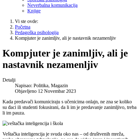
Neverbalna komunikacija
Knjige
Vi ste ovde:
Početna
Pedagoška psihologija
Kompjuter je zanimljiv, ali je nastavnik nezamenljiv
Kompjuter je zanimljiv, ali je
nastavnik nezamenljiv
Detalji
Napisao:
Politika, Magazin
Objavljeno 12 Novembar 2023
Kada predavači komuniciraju s učenicima onlajn, ne zna se koliko
su đaci ili studenti fokusirani, da li im je predavanje zanimljivo, treba
li im pauza.
Veštačka inteligencija je svuda oko nas – od društvenih mreža,