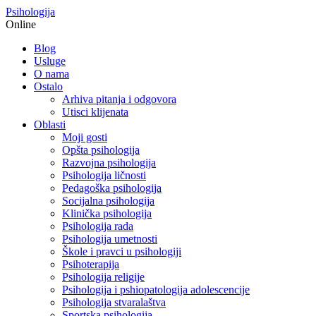
Psihologija
Online
Blog
Usluge
O nama
Ostalo
Arhiva pitanja i odgovora
Utisci klijenata
Oblasti
Moji gosti
Opšta psihologija
Razvojna psihologija
Psihologija ličnosti
Pedagoška psihologija
Socijalna psihologija
Klinička psihologija
Psihologija rada
Psihologija umetnosti
Škole i pravci u psihologiji
Psihoterapija
Psihologija religije
Psihologija i pshiopatologija adolescencije
Psihologija stvaralaštva
Sportska psihologija