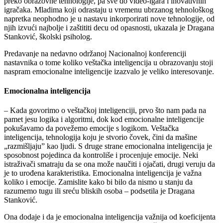
preko obrazovne tehnologije, pa sve do video-igara i inovativnih
igračaka. Mladima koji odrastaju u vremenu ubrzanog tehnološkog
napretka neophodno je u nastavu inkorporirati nove tehnologije, od
njih izvući najbolje i zaštititi decu od opasnosti, ukazala je Dragana
Stanković, školski psiholog.
Predavanje na nedavno održanoj Nacionalnoj konferenciji
nastavnika o tome koliko veštačka inteligencija u obrazovanju stoji
naspram emocionalne inteligencije izazvalo je veliko interesovanje.
Emocionalna inteligencija
– Kada govorimo o veštačkoj inteligenciji, prvo što nam pada na
pamet jesu logika i algoritmi, dok kod emocionalne inteligencije
pokušavamo da povežemo emocije s logikom. Veštačka
inteligencija, tehnologija koju je stvorio čovek, čini da mašine
„razmišljaju” kao ljudi. S druge strane emocionalna inteligencija je
sposobnost pojedinca da kontroliše i procenjuje emocije. Neki
istraživači smatraju da se ona može naučiti i ojačati, drugi veruju da
je to urođena karakteristika. Emocionalna inteligencija je važna
koliko i emocije. Zamislite kako bi bilo da nismo u stanju da
razumemo tugu ili sreću bliskih osoba – podsetila je Dragana
Stanković.
Ona dodaje i da je emocionalna inteligencija važnija od koeficijenta