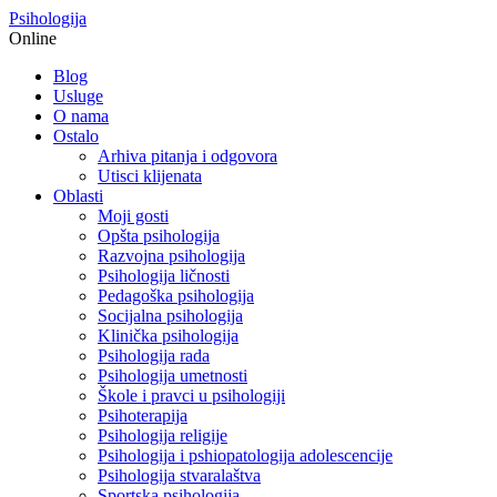
Psihologija
Online
Blog
Usluge
O nama
Ostalo
Arhiva pitanja i odgovora
Utisci klijenata
Oblasti
Moji gosti
Opšta psihologija
Razvojna psihologija
Psihologija ličnosti
Pedagoška psihologija
Socijalna psihologija
Klinička psihologija
Psihologija rada
Psihologija umetnosti
Škole i pravci u psihologiji
Psihoterapija
Psihologija religije
Psihologija i pshiopatologija adolescencije
Psihologija stvaralaštva
Sportska psihologija