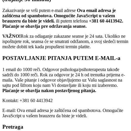
Zakazivanje se vrši putem e-mail adrese
Ova email adresa je
zaštićena od spambotova. Omogućite JavaScript u vašem
brauzeru da biste je videli.
ili putem telefona
+381 60 4413942.
Plaćanje se obavlja pre održavanja seanse.
VAŽNO!
Rok za odlaganje zakazane seanse je 24 sata. Ukoliko ne
ispoštujete rok, seansa će se smatrati održanom, a svoj sledeći termin
možete dobiti tek kada propušteni termin platite.
POSTAVLJANJE PITANJA PUTEM E-MAIL-a
1 email do 1000 reči. Odgovor psihologa/psihoterapeuta takođe
sadrži do 1000 reči. Rok za odgovor je 24 h od trenutka prijema e-
maila. Vaše pitanje i odgovor objavljujemo uz Vašu saglasnost na
sajtu pod šifrom koju nam Vi dostavljate ili koju mi izaberemo.
Plaćanje se obavlja nakon postavljenog pitanja.
Kontakt: +381 60 4413942
E-mail:
Ova email adresa je zaštićena od spambotova. Omogućite
JavaScript u vašem brauzeru da biste je videli.
Pretraga