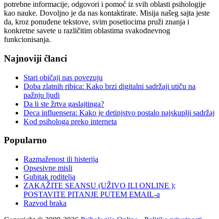
potrebne informacije, odgovori i pomoć iz svih oblasti psihologije
kao nauke. Dovoljno je da nas kontaktirate. Misija našeg sajta jeste
da, kroz ponuđene tekstove, svim posetiocima pruži znanja i
konkretne savete u različitim oblastima svakodnevnog
funkcionisanja.
Najnoviji članci
Stari običaji nas povezuju
Doba zlatnih ribica: Kako brzi digitalni sadržaji utiču na
pažnju ljudi
Da li ste žrtva gaslajtinga?
Deca influensera: Kako je detinjstvo postalo najskuplji sadržaj
Kod psihologa preko interneta
Popularno
Razmaženost ili histerija
Opsesivne misli
Gubitak roditelja
ZAKAŽITE SEANSU (UŽIVO ILI ONLINE );
POSTAVITE PITANJE PUTEM EMAIL-a
Razvod braka