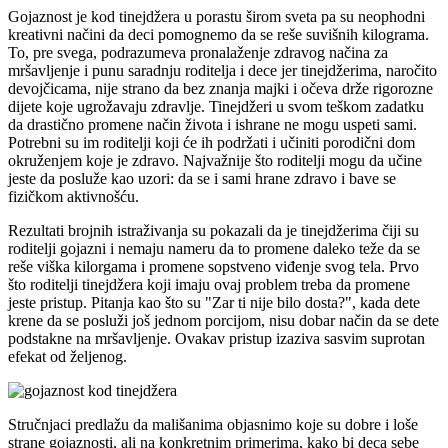
Gojaznost je kod tinejdžera u porastu širom sveta pa su neophodni
kreativni načini da deci pomognemo da se reše suvišnih kilograma.
To, pre svega, podrazumeva pronalaženje zdravog načina za
mršavljenje i punu saradnju roditelja i dece jer tinejdžerima, naročito
devojčicama, nije strano da bez znanja majki i očeva drže rigorozne
dijete koje ugrožavaju zdravlje. Tinejdžeri u svom teškom zadatku
da drastično promene način života i ishrane ne mogu uspeti sami.
Potrebni su im roditelji koji će ih podržati i učiniti porodični dom
okruženjem koje je zdravo. Najvažnije što roditelji mogu da učine
jeste da posluže kao uzori: da se i sami hrane zdravo i bave se
fizičkom aktivnošću.
Rezultati brojnih istraživanja su pokazali da je tinejdžerima čiji su
roditelji gojazni i nemaju nameru da to promene daleko teže da se
reše viška kilorgama i promene sopstveno viđenje svog tela. Prvo
što roditelji tinejdžera koji imaju ovaj problem treba da promene
jeste pristup. Pitanja kao što su "Zar ti nije bilo dosta?", kada dete
krene da se posluži još jednom porcijom, nisu dobar način da se dete
podstakne na mršavljenje. Ovakav pristup izaziva sasvim suprotan
efekat od željenog.
Stručnjaci predlažu da mališanima objasnimo koje su dobre i loše
strane gojaznosti, ali na konkretnim primerima, kako bi deca sebe