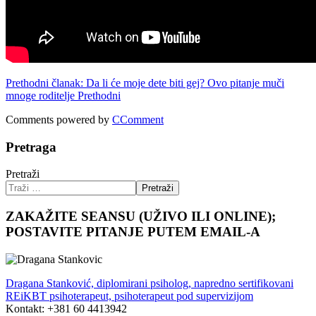
Prethodni članak: Da li će moje dete biti gej? Ovo pitanje muči
mnoge roditelje
Prethodni
Comments powered by
CComment
Pretraga
Pretraži
Pretraži
ZAKAŽITE SEANSU (UŽIVO ILI ONLINE);
POSTAVITE PITANJE PUTEM EMAIL-A
Dragana Stanković, diplomirani psiholog, napredno sertifikovani
REiKBT psihoterapeut, psihoterapeut pod supervizijom
Kontakt: +381 60 4413942