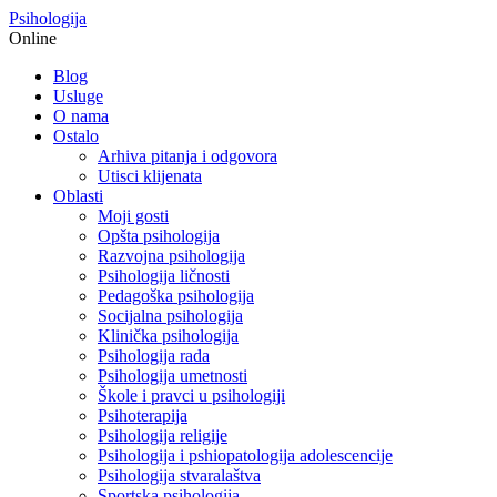
Psihologija
Online
Blog
Usluge
O nama
Ostalo
Arhiva pitanja i odgovora
Utisci klijenata
Oblasti
Moji gosti
Opšta psihologija
Razvojna psihologija
Psihologija ličnosti
Pedagoška psihologija
Socijalna psihologija
Klinička psihologija
Psihologija rada
Psihologija umetnosti
Škole i pravci u psihologiji
Psihoterapija
Psihologija religije
Psihologija i pshiopatologija adolescencije
Psihologija stvaralaštva
Sportska psihologija