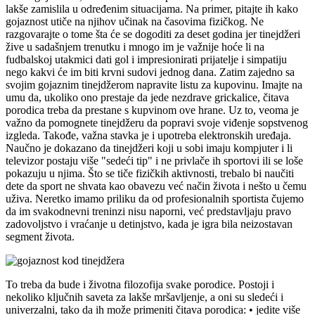
lakše zamislila u određenim situacijama. Na primer, pitajte ih kako
gojaznost utiče na njihov učinak na časovima fizičkog. Ne
razgovarajte o tome šta će se dogoditi za deset godina jer tinejdžeri
žive u sadašnjem trenutku i mnogo im je važnije hoće li na
fudbalskoj utakmici dati gol i impresionirati prijatelje i simpatiju
nego kakvi će im biti krvni sudovi jednog dana. Zatim zajedno sa
svojim gojaznim tinejdžerom napravite listu za kupovinu. Imajte na
umu da, ukoliko ono prestaje da jede nezdrave grickalice, čitava
porodica treba da prestane s kupvinom ove hrane. Uz to, veoma je
važno da pomognete tinejdžeru da popravi svoje viđenje sopstvenog
izgleda. Takođe, važna stavka je i upotreba elektronskih uređaja.
Naučno je dokazano da tinejdžeri koji u sobi imaju kompjuter i li
televizor postaju više "sedeći tip" i ne privlače ih sportovi ili se loše
pokazuju u njima. Što se tiče fizičkih aktivnosti, trebalo bi naučiti
dete da sport ne shvata kao obavezu već način života i nešto u čemu
uživa. Neretko imamo priliku da od profesionalnih sportista čujemo
da im svakodnevni treninzi nisu naporni, već predstavljaju pravo
zadovoljstvo i vraćanje u detinjstvo, kada je igra bila neizostavan
segment života.
To treba da bude i životna filozofija svake porodice. Postoji i
nekoliko ključnih saveta za lakše mršavljenje, a oni su sledeći i
univerzalni, tako da ih može primeniti čitava porodica: • jedite više