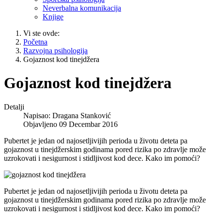
Neverbalna komunikacija
Knjige
Vi ste ovde:
Početna
Razvojna psihologija
Gojaznost kod tinejdžera
Gojaznost kod tinejdžera
Detalji
Napisao:
Dragana Stanković
Objavljeno 09 Decembar 2016
Pubertet je jedan od najosetljivijih perioda u životu deteta pa
gojaznost u tinejdžerskim godinama pored rizika po zdravlje može
uzrokovati i nesigurnost i stidljivost kod dece. Kako im pomoći?
Pubertet je jedan od najosetljivijih perioda u životu deteta pa
gojaznost u tinejdžerskim godinama pored rizika po zdravlje može
uzrokovati i nesigurnost i stidljivost kod dece. Kako im pomoći?