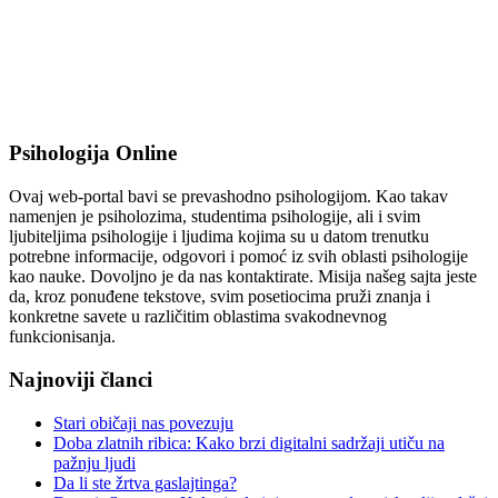
Psihologija Online
Ovaj web-portal bavi se prevashodno psihologijom. Kao takav
namenjen je psiholozima, studentima psihologije, ali i svim
ljubiteljima psihologije i ljudima kojima su u datom trenutku
potrebne informacije, odgovori i pomoć iz svih oblasti psihologije
kao nauke. Dovoljno je da nas kontaktirate. Misija našeg sajta jeste
da, kroz ponuđene tekstove, svim posetiocima pruži znanja i
konkretne savete u različitim oblastima svakodnevnog
funkcionisanja.
Najnoviji članci
Stari običaji nas povezuju
Doba zlatnih ribica: Kako brzi digitalni sadržaji utiču na
pažnju ljudi
Da li ste žrtva gaslajtinga?