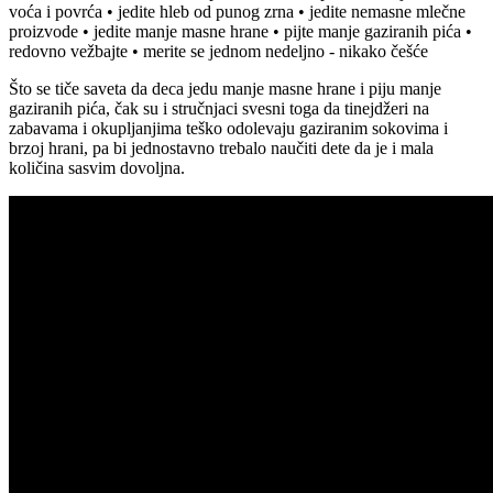
voća i povrća • jedite hleb od punog zrna • jedite nemasne mlečne
proizvode • jedite manje masne hrane • pijte manje gaziranih pića •
redovno vežbajte • merite se jednom nedeljno - nikako češće
Što se tiče saveta da deca jedu manje masne hrane i piju manje
gaziranih pića, čak su i stručnjaci svesni toga da tinejdžeri na
zabavama i okupljanjima teško odolevaju gaziranim sokovima i
brzoj hrani, pa bi jednostavno trebalo naučiti dete da je i mala
količina sasvim dovoljna.