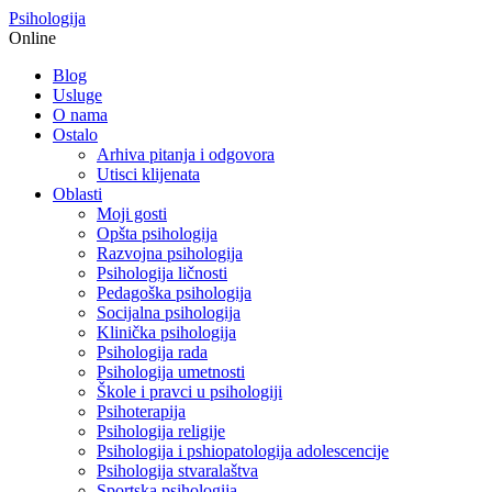
Psihologija
Online
Blog
Usluge
O nama
Ostalo
Arhiva pitanja i odgovora
Utisci klijenata
Oblasti
Moji gosti
Opšta psihologija
Razvojna psihologija
Psihologija ličnosti
Pedagoška psihologija
Socijalna psihologija
Klinička psihologija
Psihologija rada
Psihologija umetnosti
Škole i pravci u psihologiji
Psihoterapija
Psihologija religije
Psihologija i pshiopatologija adolescencije
Psihologija stvaralaštva
Sportska psihologija