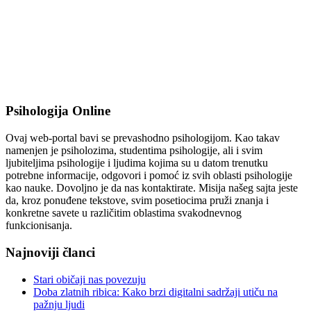
Psihologija Online
Ovaj web-portal bavi se prevashodno psihologijom. Kao takav
namenjen je psiholozima, studentima psihologije, ali i svim
ljubiteljima psihologije i ljudima kojima su u datom trenutku
potrebne informacije, odgovori i pomoć iz svih oblasti psihologije
kao nauke. Dovoljno je da nas kontaktirate. Misija našeg sajta jeste
da, kroz ponuđene tekstove, svim posetiocima pruži znanja i
konkretne savete u različitim oblastima svakodnevnog
funkcionisanja.
Najnoviji članci
Stari običaji nas povezuju
Doba zlatnih ribica: Kako brzi digitalni sadržaji utiču na
pažnju ljudi