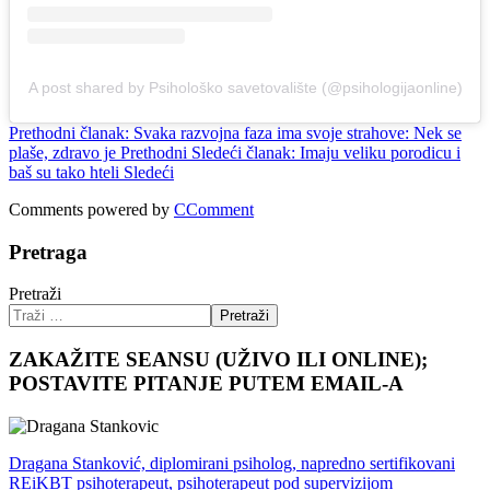
A post shared by Psihološko savetovalište (@psihologijaonline)
Prethodni članak: Svaka razvojna faza ima svoje strahove: Nek se
plaše, zdravo je
Prethodni
Sledeći članak: Imaju veliku porodicu i
baš su tako hteli
Sledeći
Comments powered by
CComment
Pretraga
Pretraži
Pretraži
ZAKAŽITE SEANSU (UŽIVO ILI ONLINE);
POSTAVITE PITANJE PUTEM EMAIL-A
Dragana Stanković, diplomirani psiholog, napredno sertifikovani
REiKBT psihoterapeut, psihoterapeut pod supervizijom