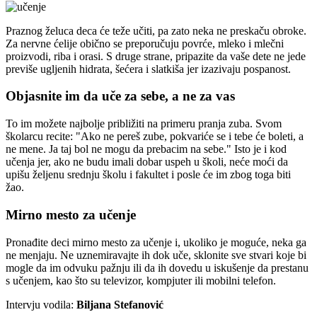
Praznog želuca deca će teže učiti, pa zato neka ne preskaču obroke.
Za nervne ćelije obično se preporučuju povrće, mleko i mlečni
proizvodi, riba i orasi. S druge strane, pripazite da vaše dete ne jede
previše ugljenih hidrata, šećera i slatkiša jer izazivaju pospanost.
Objasnite im da uče za sebe, a ne za vas
To im možete najbolje približiti na primeru pranja zuba. Svom
školarcu recite: "Ako ne pereš zube, pokvariće se i tebe će boleti, a
ne mene. Ja taj bol ne mogu da prebacim na sebe." Isto je i kod
učenja jer, ako ne budu imali dobar uspeh u školi, neće moći da
upišu željenu srednju školu i fakultet i posle će im zbog toga biti
žao.
Mirno mesto za učenje
Pronađite deci mirno mesto za učenje i, ukoliko je moguće, neka ga
ne menjaju. Ne uznemiravajte ih dok uče, sklonite sve stvari koje bi
mogle da im odvuku pažnju ili da ih dovedu u iskušenje da prestanu
s učenjem, kao što su televizor, kompjuter ili mobilni telefon.
Intervju vodila:
Biljana Stefanović