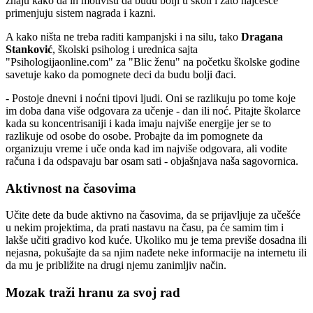
znaju kako da ih motivišu da budu bolji u školi i zato najčešće
primenjuju sistem nagrada i kazni.
A kako ništa ne treba raditi kampanjski i na silu, tako
Dragana
Stanković
, školski psiholog i urednica sajta
"Psihologijaonline.com" za "Blic ženu" na početku školske godine
savetuje kako da pomognete deci da budu bolji đaci.
- Postoje dnevni i noćni tipovi ljudi. Oni se razlikuju po tome koje
im doba dana više odgovara za učenje - dan ili noć. Pitajte školarce
kada su koncentrisaniji i kada imaju najviše energije jer se to
razlikuje od osobe do osobe. Probajte da im pomognete da
organizuju vreme i uče onda kad im najviše odgovara, ali vodite
računa i da odspavaju bar osam sati - objašnjava naša sagovornica.
Aktivnost na časovima
Učite dete da bude aktivno na časovima, da se prijavljuje za učešće
u nekim projektima, da prati nastavu na času, pa će samim tim i
lakše učiti gradivo kod kuće. Ukoliko mu je tema previše dosadna ili
nejasna, pokušajte da sa njim nađete neke informacije na internetu ili
da mu je približite na drugi njemu zanimljiv način.
Mozak traži hranu za svoj rad