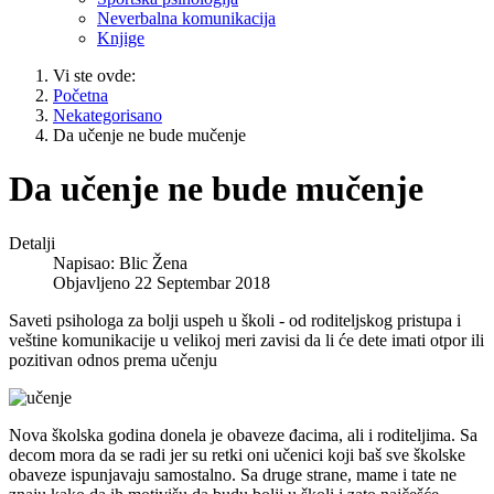
Neverbalna komunikacija
Knjige
Vi ste ovde:
Početna
Nekategorisano
Da učenje ne bude mučenje
Da učenje ne bude mučenje
Detalji
Napisao:
Blic Žena
Objavljeno 22 Septembar 2018
Saveti psihologa za bolji uspeh u školi - od roditeljskog pristupa i
veštine komunikacije u velikoj meri zavisi da li će dete imati otpor ili
pozitivan odnos prema učenju
Nova školska godina donela je obaveze đacima, ali i roditeljima. Sa
decom mora da se radi jer su retki oni učenici koji baš sve školske
obaveze ispunjavaju samostalno. Sa druge strane, mame i tate ne