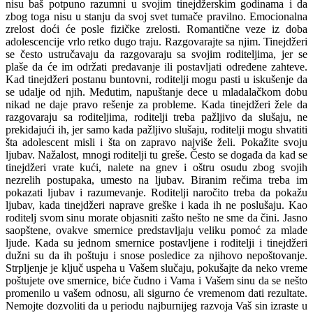
nisu baš potpuno razumni u svojim tinejdžerskim godinama i da
zbog toga nisu u stanju da svoj svet tumače pravilno. Emocionalna
zrelost doći će posle fizičke zrelosti. Romantične veze iz doba
adolescencije vrlo retko dugo traju. Razgovarajte sa njim. Tinejdžeri
se često ustručavaju da razgovaraju sa svojim roditeljima, jer se
plaše da će im održati predavanje ili postavljati određene zahteve.
Kad tinejdžeri postanu buntovni, roditelji mogu pasti u iskušenje da
se udalje od njih. Međutim, napuštanje dece u mladalačkom dobu
nikad ne daje pravo rešenje za probleme. Kada tinejdžeri žele da
razgovaraju sa roditeljima, roditelji treba pažljivo da slušaju, ne
prekidajući ih, jer samo kada pažljivo slušaju, roditelji mogu shvatiti
šta adolescent misli i šta on zapravo najviše želi. Pokažite svoju
ljubav. Nažalost, mnogi roditelji tu greše. Često se događa da kad se
tinejdžeri vrate kući, nalete na gnev i oštru osudu zbog svojih
nezrelih postupaka, umesto na ljubav. Biranim rečima treba im
pokazati ljubav i razumevanje. Roditelji naročito treba da pokažu
ljubav, kada tinejdžeri naprave greške i kada ih ne poslušaju. Kao
roditelj svom sinu morate objasniti zašto nešto ne sme da čini. Jasno
saopštene, ovakve smernice predstavljaju veliku pomoć za mlade
ljude. Kada su jednom smernice postavljene i roditelji i tinejdžeri
dužni su da ih poštuju i snose posledice za njihovo nepoštovanje.
Strpljenje je ključ uspeha u Vašem slučaju, pokušajte da neko vreme
poštujete ove smernice, biće čudno i Vama i Vašem sinu da se nešto
promenilo u vašem odnosu, ali sigurno će vremenom dati rezultate.
Nemojte dozvoliti da u periodu najburnijeg razvoja Vaš sin izraste u