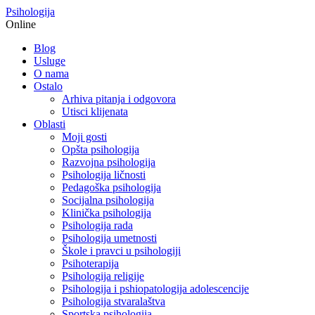
Psihologija
Online
Blog
Usluge
O nama
Ostalo
Arhiva pitanja i odgovora
Utisci klijenata
Oblasti
Moji gosti
Opšta psihologija
Razvojna psihologija
Psihologija ličnosti
Pedagoška psihologija
Socijalna psihologija
Klinička psihologija
Psihologija rada
Psihologija umetnosti
Škole i pravci u psihologiji
Psihoterapija
Psihologija religije
Psihologija i pshiopatologija adolescencije
Psihologija stvaralaštva
Sportska psihologija