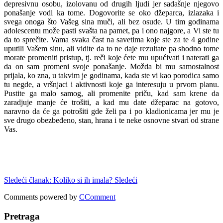
depresivnu osobu, izolovanu od drugih ljudi jer sadašnje njegovo
ponašanje vodi ka tome. Dogovorite se oko džeparca, izlazaka i
svega onoga što Vašeg sina muči, ali bez osude. U tim godinama
adolescentu može pasti svašta na pamet, pa i ono najgore, a Vi ste tu
da to sprečite. Vama svaka čast na savetima koje ste za te 4 godine
uputili Vašem sinu, ali vidite da to ne daje rezultate pa shodno tome
morate promeniti pristup, tj. reči koje ćete mu upućivati i naterati ga
da on sam promeni svoje ponašanje. Možda bi mu samostalnost
prijala, ko zna, u takvim je godinama, kada ste vi kao porodica samo
tu negde, a vršnjaci i aktivnosti koje ga interesuju u prvom planu.
Pustite ga malo samog, ali promenite priču, kad sam krene da
zaradjuje manje će trošiti, a kad mu date džeparac na gotovo,
naravno da će ga potrošiti gde želi pa i po kladionicama jer mu je
sve drugo obezbeđeno, stan, hrana i te neke osnovne stvari od strane
Vas.
Sledeći članak: Koliko si ih imala?
Sledeći
Comments powered by
CComment
Pretraga