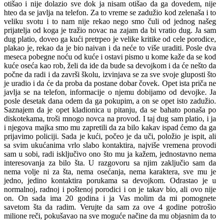
otišao i nije dolazio sve dok ja nisam otišao da ga dovedem, nije
hteo da se javlja na telefon. Za to vreme se zadužio kod zelenaša i to
veliku svotu i to nam nije rekao nego smo čuli od jednog našeg
prijatelja od koga je tražio novac na zajam da bi vratio dug. Ja sam
dug platio, doveo ga kući pretrpeo je velike kritike od cele porodice,
plakao je, rekao da je bio naivan i da neće to više uraditi. Posle dva
meseca pobegne noću od kuće i ostavi pismo u kome kaže da se kod
kuće oseća kao rob, želi da ide da bude sa devojkom i da će nešto da
počne da radi i da završi školu, izvinjava se za sve svoje gluposti što
je uradio i da će da proba da postane dobar čovek. Opet ista priča ne
javlja se na telefon, informacije o njemu dobijamo od devojke. Ja
posle desetak dana odem da ga pokupim, a on se opet isto zadužio.
Saznajem da je opet kladionica u pitanju, da se bahato ponaša po
diskotekama, troši mnogo novca na provod. I taj dug sam platio, i ja
i njegova majka smo mu zapretili da za bilo kakav ispad ćemo da ga
prijavimo policiji. Sada je kući, počeo je da uči, položio je ispit, ali
sa svim ukućanima vrlo slabo kontaktira, najviše vremena provodi
sam u sobi, radi isključivo ono što mu ja kažem, jednostavno nema
interesovanja za bilo šta. U razgovoru sa njim zaključio sam da
nema volje ni za šta, nema osećanja, nema karaktera, sve mu je
jedno, jedino kontaktira porukama sa devojkom. Odrastao je u
normalnoj, radnoj i poštenoj porodici i on je takav bio, ali ovo nije
on. On sada ima 20 godina i ja Vas molim da mi pomognete
savetom šta da radim. Verujte da sam za ove 4 godine potrošio
milione reči, pokušavao na sve moguće načine da mu objasnim da to