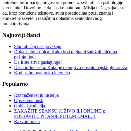
potrebne informacije, odgovori i pomoć iz svih oblasti psihologije
kao nauke. Dovoljno je da nas kontaktirate. Misija našeg sajta jeste
da, kroz ponuđene tekstove, svim posetiocima pruži znanja i
konkretne savete u različitim oblastima svakodnevnog
funkcionisanja.
Najnoviji članci
Stari običaji nas povezuju
Doba zlatnih ribica: Kako brzi digitalni sadržaji utiču na
pažnju ljudi
Da li ste žrtva gaslajtinga?
Deca influensera: Kako je detinjstvo postalo najskuplji sadržaj
Kod psihologa preko interneta
Popularno
Razmaženost ili histerija
Opsesivne misli
Gubitak roditelja
ZAKAŽITE SEANSU (UŽIVO ILI ONLINE );
POSTAVITE PITANJE PUTEM EMAIL-a
Razvod braka