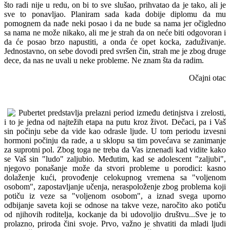
što radi nije u redu, on bi to sve slušao, prihvatao da je tako, ali je
sve to ponavljao. Planiram sada kada dobije diplomu da mu
pomognem da nađe neki posao i da ne bude sa nama jer očigledno
sa nama ne može nikako, ali me je strah da on neće biti odgovoran i
da će posao brzo napustiti, a onda će opet kocka, zaduživanje.
Jednostavno, on sebe dovodi pred svršen čin, strah me je zbog druge
dece, da nas ne uvali u neke probleme. Ne znam šta da radim.
Očajni otac
Pubertet predstavlja prelazni period između detinjstva i zrelosti,
i to je jedna od najtežih etapa na putu kroz život. Dečaci, pa i Vaš
sin počinju sebe da vide kao odrasle ljude. U tom periodu izvesni
hormoni počinju da rade, a u sklopu sa tim povećava se zanimanje
za suprotni pol. Zbog toga ne treba da Vas iznenadi kad vidite kako
se Vaš sin "ludo" zaljubio. Međutim, kad se adolescent "zaljubi",
njegovo ponašanje može da stvori probleme u porodici: kasno
dolaženje kući, provođenje celokupnog vremena sa "voljenom
osobom", zapostavljanje učenja, neraspoloženje zbog problema koji
potiču iz veze sa "voljenom osobom", a iznad svega uporno
odbijanje saveta koji se odnose na takve veze, naročito ako potiču
od njihovih roditelja, kockanje da bi udovoljio društvu...Sve je to
prolazno, priroda čini svoje. Prvo, važno je shvatiti da mladi ljudi