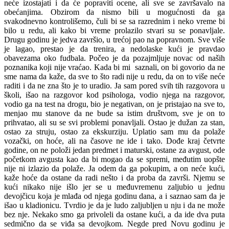
neće izostajati i da će popraviti ocene, ali sve se završavalo na
obećanjima. Obzirom da nismo bili u mogućnosti da ga
svakodnevno kontrolišemo, čuli bi se sa razrednim i neko vreme bi
bilo u redu, ali kako bi vreme prolazilo stvari su se ponavljale.
Drugu godinu je jedva završio, u trećoj pao na popravnom. Sve više
je lagao, prestao je da trenira, a nedolaske kući je pravdao
obavezama oko fudbala. Počeo je da pozajmljuje novac od naših
poznanika koji nije vraćao. Kada bi mi saznali, on bi govorio da ne
sme nama da kaže, da sve to što radi nije u redu, da on to više neće
raditi i da ne zna što je to uradio. Ja sam pored svih tih razgovora u
školi, išao na razgovor kod psihologa, vodio njega na razgovor,
vodio ga na test na drogu, bio je negativan, on je pristajao na sve to,
menjao mu stanove da ne bude sa istim društvom, sve je on to
prihvatao, ali su se svi problemi ponavljali. Ostao je dužan za stan,
ostao za struju, ostao za ekskurziju. Uplatio sam mu da polaže
vozački, on hoće, ali na časove ne ide i tako. Dođe kraj četvrte
godine, on ne položi jedan predmet i maturski, ostane za avgust, ode
početkom avgusta kao da bi mogao da se spremi, međutim uopšte
nije ni izlazio da polaže. Ja odem da ga pokupim, a on neće kući,
kaže hoće da ostane da radi nešto i da proba da završi. Njemu se
kući nikako nije išlo jer se u međuvremenu zaljubio u jednu
devojčicu koja je mlađa od njega godinu dana, a i saznao sam da je
išao u kladionicu. Tvrdio je da je ludo zaljubljen u nju i da ne može
bez nje. Nekako smo ga privoleli da ostane kući, a da ide dva puta
sedmično da se viđa sa devojkom. Negde pred Novu godinu je