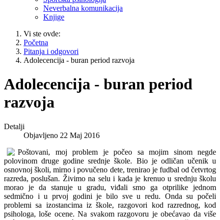
Neverbalna komunikacija
Knjige
Vi ste ovde:
Početna
Pitanja i odgovori
Adolecencija - buran period razvoja
Adolecencija - buran period
razvoja
Detalji
Objavljeno 22 Maj 2016
Poštovani, moj problem je počeo sa mojim sinom negde
polovinom druge godine srednje škole. Bio je odličan učenik u
osnovnoj školi, mirno i povučeno dete, trenirao je fudbal od četvrtog
razreda, poslušan. Živimo na selu i kada je krenuo u srednju školu
morao je da stanuje u gradu, viđali smo ga otprilike jednom
sedmično i u prvoj godini je bilo sve u redu. Onda su počeli
problemi sa izostancima iz škole, razgovori kod razrednog, kod
psihologa, loše ocene. Na svakom razgovoru je obećavao da više