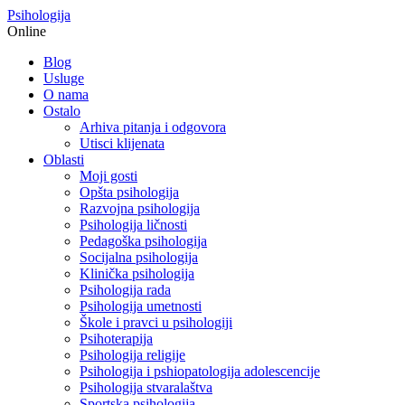
Psihologija
Online
Blog
Usluge
O nama
Ostalo
Arhiva pitanja i odgovora
Utisci klijenata
Oblasti
Moji gosti
Opšta psihologija
Razvojna psihologija
Psihologija ličnosti
Pedagoška psihologija
Socijalna psihologija
Klinička psihologija
Psihologija rada
Psihologija umetnosti
Škole i pravci u psihologiji
Psihoterapija
Psihologija religije
Psihologija i pshiopatologija adolescencije
Psihologija stvaralaštva
Sportska psihologija