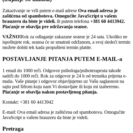
Zakazivanje se vrši putem e-mail adrese
Ova email adresa je
zaštićena od spambotova. Omogućite JavaScript u vašem
brauzeru da biste je videli.
ili putem telefona
+381 60 4413942.
Plaćanje se obavlja pre održavanja seanse.
VAŽNO!
Rok za odlaganje zakazane seanse je 24 sata. Ukoliko ne
ispoštujete rok, seansa će se smatrati održanom, a svoj sledeći termin
možete dobiti tek kada propušteni termin platite.
POSTAVLJANJE PITANJA PUTEM E-MAIL-a
1 email do 1000 reči. Odgovor psihologa/psihoterapeuta takođe
sadrži do 1000 reči. Rok za odgovor je 24 h od trenutka prijema e-
maila. Vaše pitanje i odgovor objavljujemo uz Vašu saglasnost na
sajtu pod šifrom koju nam Vi dostavljate ili koju mi izaberemo.
Plaćanje se obavlja nakon postavljenog pitanja.
Kontakt: +381 60 4413942
E-mail:
Ova email adresa je zaštićena od spambotova. Omogućite
JavaScript u vašem brauzeru da biste je videli.
Pretraga