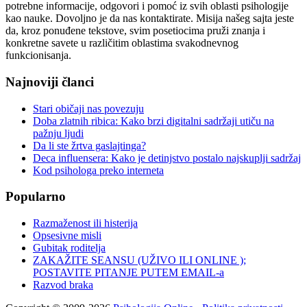
potrebne informacije, odgovori i pomoć iz svih oblasti psihologije
kao nauke. Dovoljno je da nas kontaktirate. Misija našeg sajta jeste
da, kroz ponuđene tekstove, svim posetiocima pruži znanja i
konkretne savete u različitim oblastima svakodnevnog
funkcionisanja.
Najnoviji članci
Stari običaji nas povezuju
Doba zlatnih ribica: Kako brzi digitalni sadržaji utiču na
pažnju ljudi
Da li ste žrtva gaslajtinga?
Deca influensera: Kako je detinjstvo postalo najskuplji sadržaj
Kod psihologa preko interneta
Popularno
Razmaženost ili histerija
Opsesivne misli
Gubitak roditelja
ZAKAŽITE SEANSU (UŽIVO ILI ONLINE );
POSTAVITE PITANJE PUTEM EMAIL-a
Razvod braka