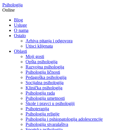
Psihologija
Online
Blog
Usluge
O nama
Ostalo
Arhiva pitanja i odgovora
Utisci klijenata
Oblasti
Moji gosti
Opšta psihologija
Razvojna psihologija
Psihologija ličnosti
Pedagoška psihologija
Socijalna psihologija
Klinička psihologija
Psihologija rada
Psihologija umetnosti
Škole i pravci u psihologiji
Psihoterapija
Psihologija religije
Psihologija i pshiopatologija adolescencije
Psihologija stvaralaštva
Sportska psihologija