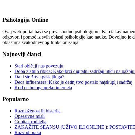
Psihologija Online
Ovaj web-portal bavi se prevashodno psihologijom. Kao takav namenjen 
odgovori i pomoć iz svih oblasti psihologije kao nauke. Dovoljno je da
oblastima svakodnevnog funkcionisanja.
Najnoviji članci
Stari običaji nas povezuju
Doba zlatnih ribica: Kako brzi digitalni sadržaji utiču na pažnju 
Da li ste žrtva gaslajtinga?
Deca influensera: Kako je detinjstvo postalo najskuplji sadržaj
Kod psihologa preko interneta
Popularno
Razmaženost ili histerija
Opsesivne misli
Gubitak roditelja
ZAKAŽITE SEANSU (UŽIVO ILI ONLINE ); POSTAVIT
Razvod braka