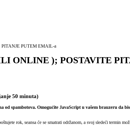
E PITANJE PUTEM EMAIL-a
LI ONLINE ); POSTAVITE PI
je 50 minuta)
ena od spambotova. Omogućite JavaScript u vašem brauzeru da biste
štujete rok, seansa će se smatrati održanom, a svoj sledeći termin možet