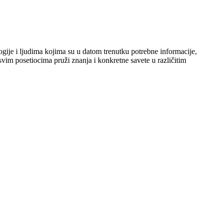
ogije i ljudima kojima su u datom trenutku potrebne informacije,
svim posetiocima pruži znanja i konkretne savete u različitim