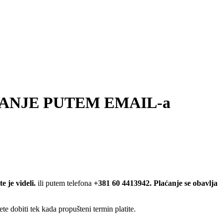
TANJE PUTEM EMAIL-a
 je videli.
ili putem telefona
+381 60 4413942.
Plaćanje se obavlja
e dobiti tek kada propušteni termin platite.