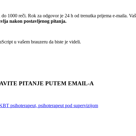
 do 1000 reči. Rok za odgovor je 24 h od trenutka prijema e-maila. Vaš
avlja nakon postavljenog pitanja.
cript u vašem brauzeru da biste je videli.
TAVITE PITANJE PUTEM EMAIL-A
iKBT psihoterapeut, psihoterapeut pod supervizijom