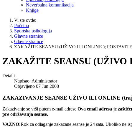
Neverbalna komunikacija
Knjige
Vi ste ovde:
Početna
Sportska psihologija
Glavne stranice
Glavne stranice
ZAKAŽITE SEANSU (UŽIVO ILI ONLINE ); POSTAVIT
ZAKAŽITE SEANSU (UŽIVO I
Detalji
Napisao:
Administrator
Objavljeno 07 Jun 2008
ZAKAZIVANJE SEANSE UŽIVO ILI ONLINE (trajan
Zakazivanje se vrši putem e-mail adrese
Ova email adresa je zaštić
pre održavanja seanse.
VAŽNO!
Rok za odlaganje zakazane seanse je 24 sata. Ukoliko ne ispo