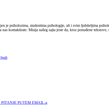
je psiholozima, studentima psihologije, ali i svim ljubiteljima psihol
 nas kontaktirate. Misija našeg sajta jeste da, kroz ponuđene tekstove, 
ljudi
E PITANJE PUTEM EMAIL-a