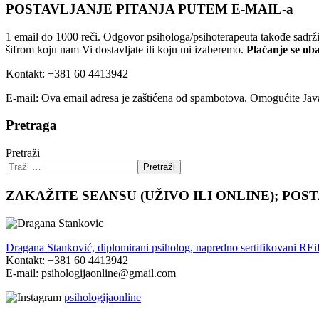
POSTAVLJANJE PITANJA PUTEM E-MAIL-a
1 email do 1000 reči. Odgovor psihologa/psihoterapeuta takođe sadrži
šifrom koju nam Vi dostavljate ili koju mi izaberemo.
Plaćanje se ob
Kontakt: +381 60 4413942
E-mail:
Ova email adresa je zaštićena od spambotova. Omogućite JavaS
Pretraga
Pretraži
Pretraži
ZAKAŽITE SEANSU (UŽIVO ILI ONLINE); POS
Dragana Stanković, diplomirani psiholog, napredno sertifikovani RE
Kontakt: +381 60 4413942
E-mail: psihologijaonline@gmail.com
psihologijaonline