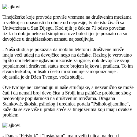
Tinejdžerke koje provode previše vremena na društvenim mrežama
u velikoj su opasnosti da obole od depresije, tvrde istraživači sa
Univerziteta u San Dijegu. Kod njih je čak za 71 odsto povećan
rizik da dobiju neke od simptoma ove bolesti jer je poznato da su
devojčice u tinejdžerskom uzrastu najosetljivije.
- Naša studija je pokazala da mobilni telefoni i društvene mreže
imaju veći uticaj na devojčice nego na dečake. Razlog je verovatno
taj što oni telefone uglavnom koriste za igrice, dok devojčice svoju
popularnost i društveni status mere brojem lajkova i pratilaca. To im
stvara teskobu, pritisak i često im smanjuje samopouzdanje -
objasnila je dr Džen Tvenge, vođa studija.
Ove tvrdnje ne iznenađuju ni naše stručnjake, a nezvanično se može
čuti i da nemali broj devojčica u Srbiji ima psihičke probleme zbog
nedovoljne popularnosti na društvenim mrežama. Dragana
Stanković, školski psiholog i urednica portala "Psihologijaonline",
kaže da se sve više u praksi sreće sa tinejdžerima koji imaju ovakav
problem.
- Danas "Fejsbuk" i "Instagram" imaju veliki uticaj na decu i