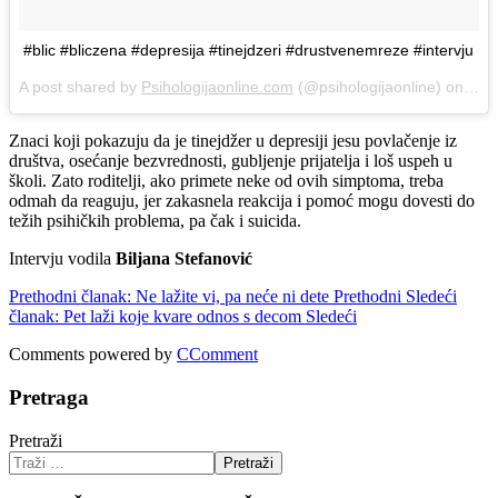
#blic #bliczena #depresija #tinejdzeri #drustvenemreze #intervju
A post shared by
Psihologijaonline.com
(@psihologijaonline) on
Dec
Znaci koji pokazuju da je tinejdžer u depresiji jesu povlačenje iz
društva, osećanje bezvrednosti, gubljenje prijatelja i loš uspeh u
školi. Zato roditelji, ako primete neke od ovih simptoma, treba
odmah da reaguju, jer zakasnela reakcija i pomoć mogu dovesti do
težih psihičkih problema, pa čak i suicida.
Intervju vodila
Biljana Stefanović
Prethodni članak: Ne lažite vi, pa neće ni dete
Prethodni
Sledeći
članak: Pet laži koje kvare odnos s decom
Sledeći
Comments powered by
CComment
Pretraga
Pretraži
Pretraži