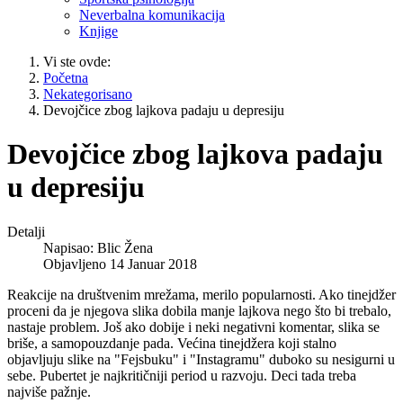
Neverbalna komunikacija
Knjige
Vi ste ovde:
Početna
Nekategorisano
Devojčice zbog lajkova padaju u depresiju
Devojčice zbog lajkova padaju
u depresiju
Detalji
Napisao:
Blic Žena
Objavljeno 14 Januar 2018
Reakcije na društvenim mrežama, merilo popularnosti. Ako tinejdžer
proceni da je njegova slika dobila manje lajkova nego što bi trebalo,
nastaje problem. Još ako dobije i neki negativni komentar, slika se
briše, a samopouzdanje pada. Većina tinejdžera koji stalno
objavljuju slike na "Fejsbuku" i "Instagramu" duboko su nesigurni u
sebe. Pubertet je najkritičniji period u razvoju. Deci tada treba
najviše pažnje.