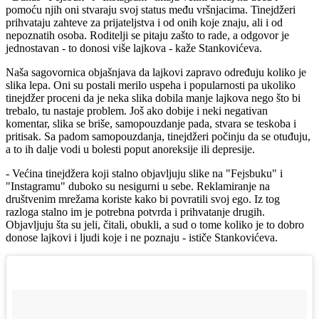
pomoću njih oni stvaraju svoj status među vršnjacima. Tinejdžeri
prihvataju zahteve za prijateljstva i od onih koje znaju, ali i od
nepoznatih osoba. Roditelji se pitaju zašto to rade, a odgovor je
jednostavan - to donosi više lajkova - kaže Stankovićeva.
Naša sagovornica objašnjava da lajkovi zapravo određuju koliko je
slika lepa. Oni su postali merilo uspeha i popularnosti pa ukoliko
tinejdžer proceni da je neka slika dobila manje lajkova nego što bi
trebalo, tu nastaje problem. Još ako dobije i neki negativan
komentar, slika se briše, samopouzdanje pada, stvara se teskoba i
pritisak. Sa padom samopouzdanja, tinejdžeri počinju da se otuđuju,
a to ih dalje vodi u bolesti poput anoreksije ili depresije.
- Većina tinejdžera koji stalno objavljuju slike na "Fejsbuku" i
"Instagramu" duboko su nesigurni u sebe. Reklamiranje na
društvenim mrežama koriste kako bi povratili svoj ego. Iz tog
razloga stalno im je potrebna potvrda i prihvatanje drugih.
Objavljuju šta su jeli, čitali, obukli, a sud o tome koliko je to dobro
donose lajkovi i ljudi koje i ne poznaju - ističe Stankovićeva.