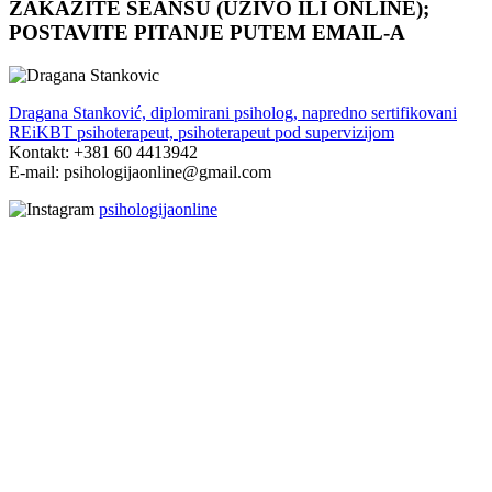
ZAKAŽITE SEANSU (UŽIVO ILI ONLINE);
POSTAVITE PITANJE PUTEM EMAIL-A
Dragana Stanković, diplomirani psiholog, napredno sertifikovani
REiKBT psihoterapeut, psihoterapeut pod supervizijom
Kontakt: +381 60 4413942
E-mail: psihologijaonline@gmail.com
psihologijaonline