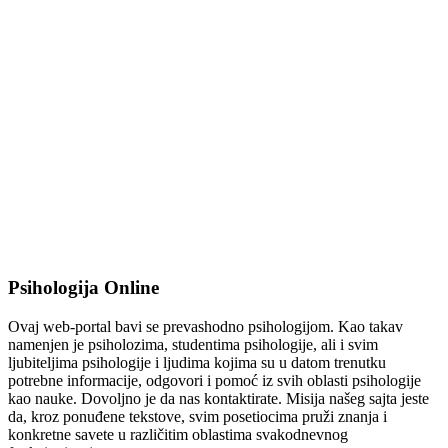
Psihologija Online
Ovaj web-portal bavi se prevashodno psihologijom. Kao takav
namenjen je psiholozima, studentima psihologije, ali i svim
ljubiteljima psihologije i ljudima kojima su u datom trenutku
potrebne informacije, odgovori i pomoć iz svih oblasti psihologije
kao nauke. Dovoljno je da nas kontaktirate. Misija našeg sajta jeste
da, kroz ponuđene tekstove, svim posetiocima pruži znanja i
konkretne savete u različitim oblastima svakodnevnog