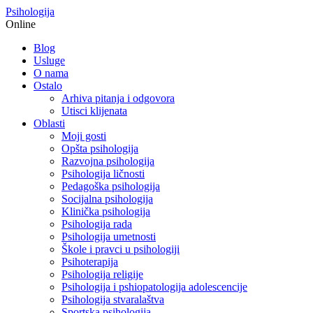
Psihologija
Online
Blog
Usluge
O nama
Ostalo
Arhiva pitanja i odgovora
Utisci klijenata
Oblasti
Moji gosti
Opšta psihologija
Razvojna psihologija
Psihologija ličnosti
Pedagoška psihologija
Socijalna psihologija
Klinička psihologija
Psihologija rada
Psihologija umetnosti
Škole i pravci u psihologiji
Psihoterapija
Psihologija religije
Psihologija i pshiopatologija adolescencije
Psihologija stvaralaštva
Sportska psihologija