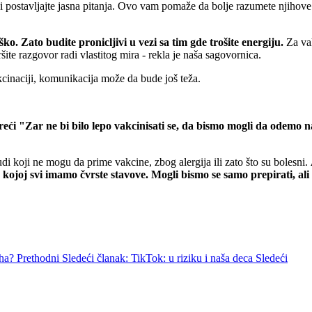
ore i postavljajte jasna pitanja. Ovo vam pomaže da bolje razumete njihov
o. Zato budite pronicljivi u vezi sa tim gde trošite energiju.
Za vak
ite razgovor radi vlastitog mira - rekla je naša sagovornica.
akcinaciji, komunikacija može da bude još teža.
 reći "Zar ne bi bilo lepo vakcinisati se, da bismo mogli da odemo 
ljudi koji ne mogu da prime vakcine, zbog alergija ili zato što su bolesni.
o kojoj svi imamo čvrste stavove. Mogli bismo se samo prepirati, 
eha?
Prethodni
Sledeći članak: TikTok: u riziku i naša deca
Sledeći