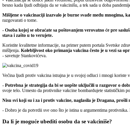
besno kada ljudi odbijaju da se vakcinišu, a tek sada u doba pandemi
Mišljene o vakcinaciji izazvalo je burne svađe među mnogima, 
razgovarati o tome.
- Osoba kojoj se obraćate sa poštovanjem verovatno će pre sasluša
stava i zašto u to verujete.
Koristite kvalitetne informacije, na primer putem portala Svetske zdr
mišljenja.
Kolebljivost oko primanja vakcina često je u vezi sa op
- savetuje Stankovićeva.
Većina ljudi protiv vakcina istrajna je u svojoj odluci i mnogi korist
- Potrebna je strategija da bi se uopšte uključili u razgovor o dob
svoje telo. Umesto da protivnike vakcine bombardujete statističkim p
Nisu svi koji su i za i protiv vakcine, naglasila je Dragana, proš
- Dobro je da potvrdii sve ono što je istina u argumentima protivnika. N
Da li je moguće ubediti osobu da se vakciniše?