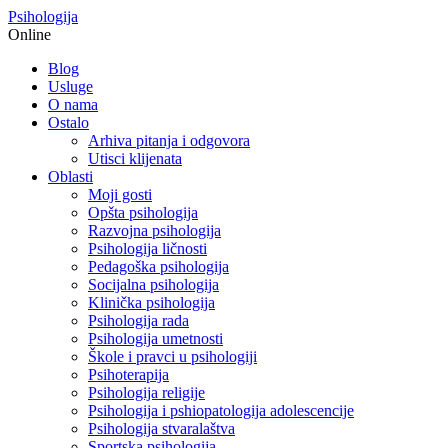
Psihologija
Online
Blog
Usluge
O nama
Ostalo
Arhiva pitanja i odgovora
Utisci klijenata
Oblasti
Moji gosti
Opšta psihologija
Razvojna psihologija
Psihologija ličnosti
Pedagoška psihologija
Socijalna psihologija
Klinička psihologija
Psihologija rada
Psihologija umetnosti
Škole i pravci u psihologiji
Psihoterapija
Psihologija religije
Psihologija i pshiopatologija adolescencije
Psihologija stvaralaštva
Sportska psihologija