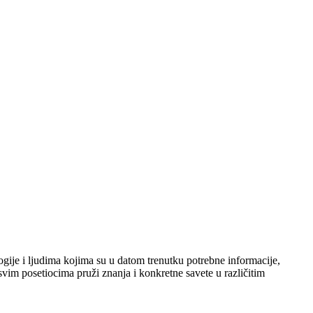
ogije i ljudima kojima su u datom trenutku potrebne informacije,
svim posetiocima pruži znanja i konkretne savete u različitim