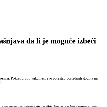
ašnjava da li je moguće izbeći
nosima. Pokret protiv vakcinacije je porastao poslednjih godina na
9.
o ste pristalica vakcinacije, možda ćete se osećati zbunjeno, čak i