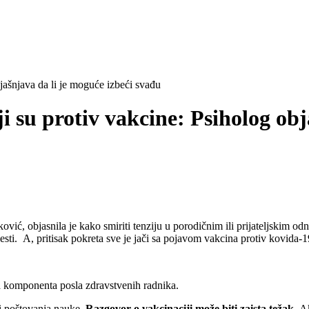
jašnjava da li je moguće izbeći svađu
 su protiv vakcine: Psiholog obj
vić, objasnila je kako smiriti tenziju u porodičnim ili prijateljskim od
sti. A, pritisak pokreta sve je jači sa pojavom vakcina protiv kovida-1
a komponenta posla zdravstvenih radnika.
 i poštovanja nauke.
Razgovor o vakcinaciji može biti zaista težak.
Ak