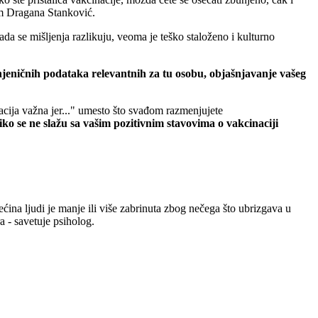
om Dragana Stanković.
da se mišljenja razlikuju, veoma je teško staloženo i kulturno
injeničnih podataka relevantnih za tu osobu, objašnjavanje vašeg
acija važna jer..." umesto što svađom razmenjujete
ko se ne slažu sa vašim pozitivnim stavovima o vakcinaciji
ćina ljudi je manje ili više zabrinuta zbog nečega što ubrizgava u
 - savetuje psiholog.