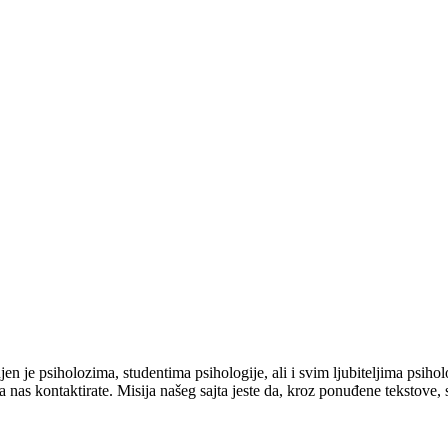
je psiholozima, studentima psihologije, ali i svim ljubiteljima psihol
 nas kontaktirate. Misija našeg sajta jeste da, kroz ponuđene tekstove, 