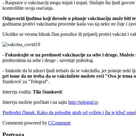
- Rasprave o vakcinaciji mogu trajati i trajati. Slušajte šta ljudi gov
kontrolišite svoja osećanja.
Odgovoriti ljudima koji dovode u pitanje vakcinaciju može biti tešk
godinama protivi vakcinama procenite kada vas taj neko ne čuje i završ
Ukoliko se veoma blizak član porodice ili prijatelj protivi vakcini i v
- Fokusirajte se na prednosti vakcinacije za sebe i druge. Možete
prednostima za sebe i druge - savetuje psiholog.
- Istaknite da bi zdravi ljudi trebalo da se vakcinišu, jer postoje neki 
pri tome da ne treba da se vakcinišete možete reći "Ovo je tema 
Stanković za "Telegraf".
Intervju vodila:
Tila Stanković
Intervju možete pročitati i na sajtu
http://telegraf.rs
Prethodni članak: Kako da pobedite strah od vožnje i šta je ključ usp
Comments powered by
CComment
Pretraga