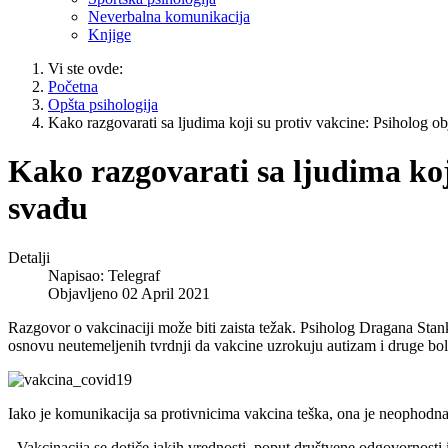
Neverbalna komunikacija
Knjige
Vi ste ovde:
Početna
Opšta psihologija
Kako razgovarati sa ljudima koji su protiv vakcine: Psiholog ob
Kako razgovarati sa ljudima koji
svađu
Detalji
Napisao:
Telegraf
Objavljeno 02 April 2021
Razgovor o vakcinaciji može biti zaista težak. Psiholog Dragana Stanko
osnovu neutemeljenih tvrdnji da vakcine uzrokuju autizam i druge bole
Iako je komunikacija sa protivnicima vakcina teška, ona je neophodn
- Vakcinacija se dotiče jakih vrednosti, poput društvene odgovornosti