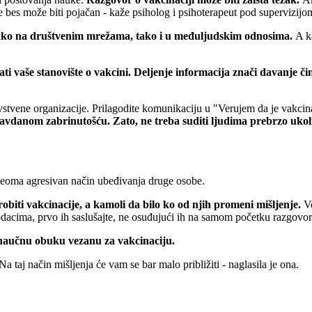
je bes može biti pojačan - kaže psiholog i psihoterapeut pod supervizij
kako na društvenim mrežama, tako i u međuljudskim odnosima.
A ka
ti vaše stanovište o vakcini. Deljenje informacija znači davanje č
avstvene organizacije. Prilagodite komunikaciju u "Verujem da je vakcin
ravdanom zabrinutošću. Zato, ne treba suditi ljudima prebrzo ukoli
e veoma agresivan način ubeđivanja druge osobe.
robiti vakcinacije, a kamoli da bilo ko od njih promeni mišljenje.
Ve
odacima, prvo ih saslušajte, ne osuđujući ih na samom početku razgovora
li naučnu obuku vezanu za vakcinaciju.
a taj način mišljenja će vam se bar malo približiti - naglasila je ona.