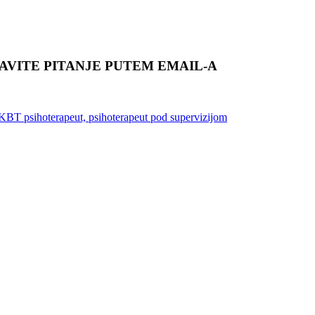
TAVITE PITANJE PUTEM EMAIL-A
iKBT psihoterapeut, psihoterapeut pod supervizijom