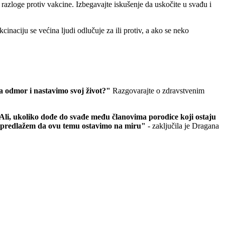
e razloge protiv vakcine. Izbegavajte iskušenje da uskočite u svađu i
cinaciju se većina ljudi odlučuje za ili protiv, a ako se neko
na odmor i nastavimo svoj život?"
Razgovarajte o zdravstvenim
Ali, ukoliko dođe do svađe među članovima porodice koji ostaju
ali predlažem da ovu temu ostavimo na miru"
- zaključila je Dragana