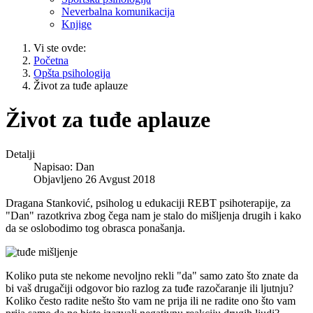
Neverbalna komunikacija
Knjige
Vi ste ovde:
Početna
Opšta psihologija
Život za tuđe aplauze
Život za tuđe aplauze
Detalji
Napisao:
Dan
Objavljeno 26 Avgust 2018
Dragana Stanković, psiholog u edukaciji REBT psihoterapije, za
"Dan" razotkriva zbog čega nam je stalo do mišljenja drugih i kako
da se oslobodimo tog obrasca ponašanja.
Koliko puta ste nekome nevoljno rekli "da" samo zato što znate da
bi vaš drugačiji odgovor bio razlog za tuđe razočaranje ili ljutnju?
Koliko često radite nešto što vam ne prija ili ne radite ono što vam