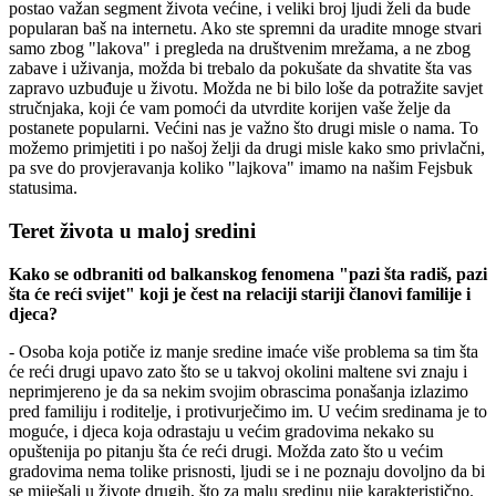
postao važan segment života većine, i veliki broj ljudi želi da bude
popularan baš na internetu. Ako ste spremni da uradite mnoge stvari
samo zbog "lakova" i pregleda na društvenim mrežama, a ne zbog
zabave i uživanja, možda bi trebalo da pokušate da shvatite šta vas
zapravo uzbuđuje u životu. Možda ne bi bilo loše da potražite savjet
stručnjaka, koji će vam pomoći da utvrdite korijen vaše želje da
postanete popularni. Većini nas je važno što drugi misle o nama. To
možemo primjetiti i po našoj želji da drugi misle kako smo privlačni,
pa sve do provjeravanja koliko "lajkova" imamo na našim Fejsbuk
statusima.
Teret života u maloj sredini
Kako se odbraniti od balkanskog fenomena "pazi šta radiš, pazi
šta će reći svijet" koji je čest na relaciji stariji članovi familije i
djeca?
- Osoba koja potiče iz manje sredine imaće više problema sa tim šta
će reći drugi upavo zato što se u takvoj okolini maltene svi znaju i
neprimjereno je da sa nekim svojim obrascima ponašanja izlazimo
pred familiju i roditelje, i protivurječimo im. U većim sredinama je to
moguće, i djeca koja odrastaju u većim gradovima nekako su
opuštenija po pitanju šta će reći drugi. Možda zato što u većim
gradovima nema tolike prisnosti, ljudi se i ne poznaju dovoljno da bi
se miješali u živote drugih, što za malu sredinu nije karakteristično.