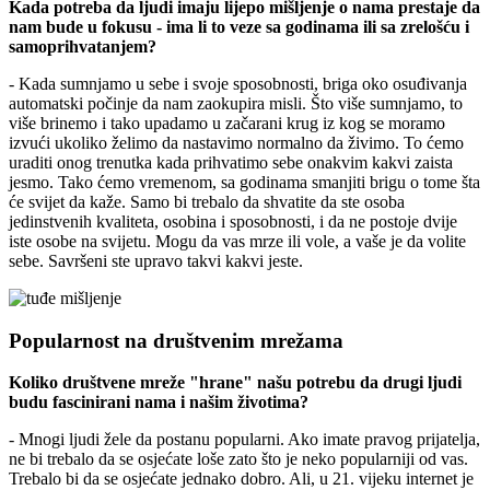
Kada potreba da ljudi imaju lijepo mišljenje o nama prestaje da
nam bude u fokusu - ima li to veze sa godinama ili sa zrelošću i
samoprihvatanjem?
- Kada sumnjamo u sebe i svoje sposobnosti, briga oko osuđivanja
automatski počinje da nam zaokupira misli. Što više sumnjamo, to
više brinemo i tako upadamo u začarani krug iz kog se moramo
izvući ukoliko želimo da nastavimo normalno da živimo. To ćemo
uraditi onog trenutka kada prihvatimo sebe onakvim kakvi zaista
jesmo. Tako ćemo vremenom, sa godinama smanjiti brigu o tome šta
će svijet da kaže. Samo bi trebalo da shvatite da ste osoba
jedinstvenih kvaliteta, osobina i sposobnosti, i da ne postoje dvije
iste osobe na svijetu. Mogu da vas mrze ili vole, a vaše je da volite
sebe. Savršeni ste upravo takvi kakvi jeste.
Popularnost na društvenim mrežama
Koliko društvene mreže "hrane" našu potrebu da drugi ljudi
budu fascinirani nama i našim životima?
- Mnogi ljudi žele da postanu popularni. Ako imate pravog prijatelja,
ne bi trebalo da se osjećate loše zato što je neko popularniji od vas.
Trebalo bi da se osjećate jednako dobro. Ali, u 21. vijeku internet je