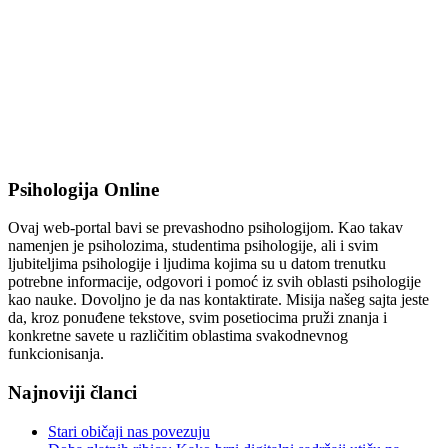
Psihologija Online
Ovaj web-portal bavi se prevashodno psihologijom. Kao takav
namenjen je psiholozima, studentima psihologije, ali i svim
ljubiteljima psihologije i ljudima kojima su u datom trenutku
potrebne informacije, odgovori i pomoć iz svih oblasti psihologije
kao nauke. Dovoljno je da nas kontaktirate. Misija našeg sajta jeste
da, kroz ponuđene tekstove, svim posetiocima pruži znanja i
konkretne savete u različitim oblastima svakodnevnog
funkcionisanja.
Najnoviji članci
Stari običaji nas povezuju