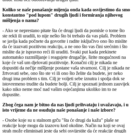
Koliko se naše ponašanje mijenja onda kada osvijestimo da smo
konstantno "pod lupom" drugih ljudi i formiranja njihovog
mišljenja o nama?
- Ako se neprestano pitate šta će drugi ljudi da pomisle o tome što
ste rekli ili uradili, to nije nešto što bi trebalo da vas plaši. Problem
se javlja kada počnete da govorite i radite isključivo ono što mislite
da će izazvati pozitivnu reakciju, a ne ono što vas čini srećnim i što
mislite da je ispravno reći ili uraditi. Svaki put kada prekinete
automatsko razmišljanje i reagujete drugačije, širite mogućnosti na
koje će vaš um djelovati pozitivnije. Konačni cilj je nikada ne
dopustiti da nečije mišljenje postane vaša stvarnost. Cilj je nikada ne
žrtvovati sebe, ono što ste vi ili ono što želite da budete, jer neko
drugi ima problem s tim. Cilj je voljeti sebe iznutra i spolja dok se
istovremeno trudite da budete bolji. Cilj je spoznati jednom zauvijek
kako niko neme moć nad vašim osjećanjima ukoliko im to ne
dopustite.
Zbog čega nam je bitno da nas ljudi prihvataju i uvažavaju, i u
isto vrijeme da ne osuđuju naše ponašanje i naše izbore?
- Osobe koje su u stalnom grču "šta će drugi da kažu" plaše se
reakcije koje mogu da izazovu kod okoline. Način na koji se ovaj
strah može eliminisati jeste da sebi osvijestite da će reakcije drugih