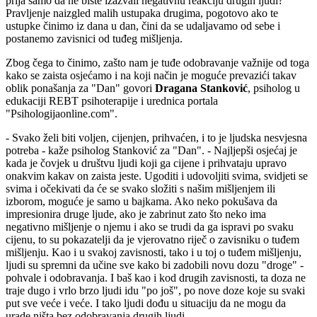
prija samo da ne biste izazvali negativnu reakciju drugih ljudi?
Pravljenje naizgled malih ustupaka drugima, pogotovo ako te
ustupke činimo iz dana u dan, čini da se udaljavamo od sebe i
postanemo zavisnici od tuđeg mišljenja.
Zbog čega to činimo, zašto nam je tuđe odobravanje važnije od toga
kako se zaista osjećamo i na koji način je moguće prevazići takav
oblik ponašanja za "Dan" govori
Dragana Stanković
, psiholog u
edukaciji REBT psihoterapije i urednica portala
"Psihologijaonline.com".
- Svako želi biti voljen, cijenjen, prihvaćen, i to je ljudska nesvjesna
potreba - kaže psiholog Stanković za "Dan". - Najljepši osjećaj je
kada je čovjek u društvu ljudi koji ga cijene i prihvataju upravo
onakvim kakav on zaista jeste. Ugoditi i udovoljiti svima, svidjeti se
svima i očekivati da će se svako složiti s našim mišljenjem ili
izborom, moguće je samo u bajkama. Ako neko pokušava da
impresionira druge ljude, ako je zabrinut zato što neko ima
negativno mišljenje o njemu i ako se trudi da ga ispravi po svaku
cijenu, to su pokazatelji da je vjerovatno riječ o zavisniku o tuđem
mišljenju. Kao i u svakoj zavisnosti, tako i u toj o tuđem mišljenju,
ljudi su spremni da učine sve kako bi zadobili novu dozu "droge" -
pohvale i odobravanja. I baš kao i kod drugih zavisnosti, ta doza ne
traje dugo i vrlo brzo ljudi idu "po još", po nove doze koje su svaki
put sve veće i veće. I tako ljudi dođu u situaciju da ne mogu da
urade ništa bez odobravanja drugih ljudi.