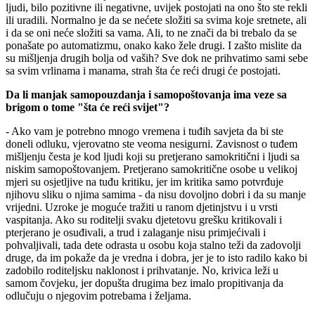
ljudi, bilo pozitivne ili negativne, uvijek postojati na ono što ste rekli
ili uradili. Normalno je da se nećete složiti sa svima koje sretnete, ali
i da se oni neće složiti sa vama. Ali, to ne znači da bi trebalo da se
ponašate po automatizmu, onako kako žele drugi. I zašto mislite da
su mišljenja drugih bolja od vaših? Sve dok ne prihvatimo sami sebe
sa svim vrlinama i manama, strah šta će reći drugi će postojati.
Da li manjak samopouzdanja i samopoštovanja ima veze sa
brigom o tome "šta će reći svijet"?
- Ako vam je potrebno mnogo vremena i tuđih savjeta da bi ste
doneli odluku, vjerovatno ste veoma nesigurni. Zavisnost o tuđem
mišljenju česta je kod ljudi koji su pretjerano samokritični i ljudi sa
niskim samopoštovanjem. Pretjerano samokritične osobe u velikoj
mjeri su osjetljive na tuđu kritiku, jer im kritika samo potvrđuje
njihovu sliku o njima samima - da nisu dovoljno dobri i da su manje
vrijedni. Uzroke je moguće tražiti u ranom djetinjstvu i u vrsti
vaspitanja. Ako su roditelji svaku djetetovu grešku kritikovali i
pterjerano je osuđivali, a trud i zalaganje nisu primjećivali i
pohvaljivali, tada dete odrasta u osobu koja stalno teži da zadovolji
druge, da im pokaže da je vredna i dobra, jer je to isto radilo kako bi
zadobilo roditeljsku naklonost i prihvatanje. No, krivica leži u
samom čovjeku, jer dopušta drugima bez imalo propitivanja da
odlučuju o njegovim potrebama i željama.