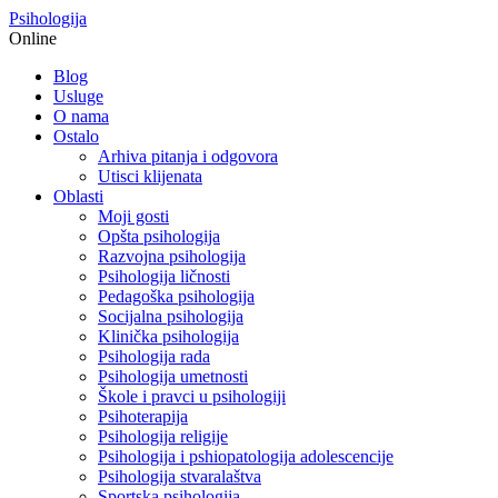
Psihologija
Online
Blog
Usluge
O nama
Ostalo
Arhiva pitanja i odgovora
Utisci klijenata
Oblasti
Moji gosti
Opšta psihologija
Razvojna psihologija
Psihologija ličnosti
Pedagoška psihologija
Socijalna psihologija
Klinička psihologija
Psihologija rada
Psihologija umetnosti
Škole i pravci u psihologiji
Psihoterapija
Psihologija religije
Psihologija i pshiopatologija adolescencije
Psihologija stvaralaštva
Sportska psihologija