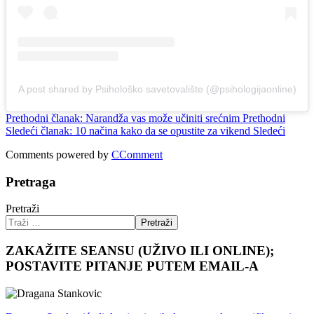
A post shared by Psihološko savetovalište (@psihologijaonline)
Prethodni članak: Narandža vas može učiniti srećnim
Prethodni
Sledeći članak: 10 načina kako da se opustite za vikend
Sledeći
Comments powered by
CComment
Pretraga
Pretraži
Pretraži
ZAKAŽITE SEANSU (UŽIVO ILI ONLINE);
POSTAVITE PITANJE PUTEM EMAIL-A